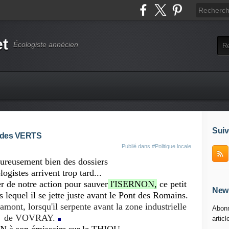
et
Écologiste annécien
Suiv
e des VERTS
Publié dans
#Politique locale
eureusement bien des dossiers
logistes arrivent trop tard...
r de notre action pour sauver
l'ISERNON,
ce petit
News
lequel il se jette juste avant le Pont des Romains.
mont, lorsqu'il serpente avant la zone industrielle
Abonn
de VOVRAY.
articl