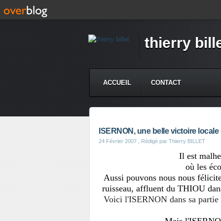
thierry bill
ACCUEIL
CONTACT
ISERNON, une belle victoire local
24 Février 2007
, Rédigé par Thierry BILLET
Il est malh
où les éco
Aussi pouvons nous nous félicite
ruisseau, affluent du THIOU dans 
Voici l'ISERNON dans sa partie a