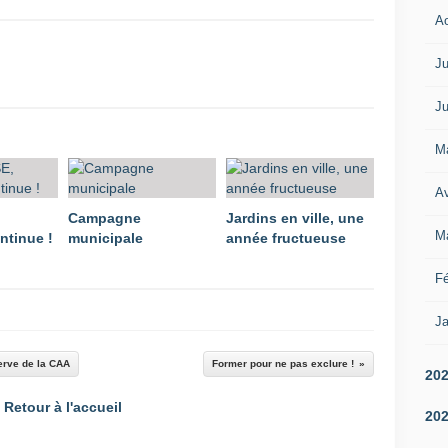
A
Ju
Ju
M
Av
Campagne
Jardins en ville, une
M
ntinue !
municipale
année fructueuse
Fé
Ja
erve de la CAA
Former pour ne pas exclure !
20
Retour à l'accueil
20