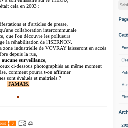
 à son émissaire sur le THIOU,
'était cela en 2003 :
Pag
estations et d'articles de presse,
qu'une collaboration intercommunale
Caté
e, que l'on découvre les pollueurs
age la réhabilitation de l'ISERNON.
la zone industrielle de VOVRAY laisseront en accès
Env
libre depuis la rue,
 aucune surveillance,
C'e
 ceux ci-dessous photographiés au même moment
ise, comment pourra t-on affirmer
Poli
ues sont évalués et maitrisés ?
JAMAIS.
Mun
Ele
Arch
post
0
20