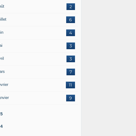
oût
2
illet
6
in
4
ai
3
ril
3
ars
7
vrier
11
nvier
9
25
24