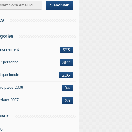
es
gories
ironnement
593
st personnel
362
tique locale
286
icipales 2008
94
ctions 2007
25
ives
26