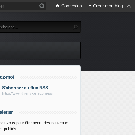
Connexion
+
Créer mon blog
ez-moi
S'abonner au flux RSS
https://www.thierry-billet.org/rss
letter
ez-vous pour être averti des nouveaux
es publiés.