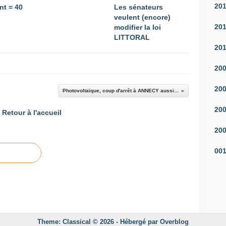
20
t = 40
Les sénateurs
veulent (encore)
20
modifier la loi
LITTORAL
20
20
20
Photovoltaïque, coup d'arrêt à ANNECY aussi...
20
Retour à l'accueil
20
00
Theme: Classical © 2026 -
Hébergé par
Overblog