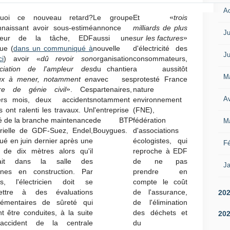
A
«
quoi ce nouveau retard?
Le groupe
Et
t
rois
naissant avoir sous-estimé
annonce
milliards de plus
Ju
»
pleur de la tâche, EDF
aussi une
sur les factures
que (
dans un communiqué à
nouvelle
d'électricité des
Ju
ci
) avoir «
dû revoir son
organisation
consommateurs,
ciation de l'ampleur des
du chantier
a aussitôt
M
ux à mener, notamment en
avec ses
protesté France
»
re de génie civil
. Ces
partenaires,
nature
Av
ers mois, deux accidents
notamment
environnement
s ont ralenti les travaux. Un
l'entreprise
(FNE),
ié de la branche maintenance
de BTP
fédération
M
trielle de GDF-Suez, Endel,
Bouygues.
d'associations
tué en juin dernier après une
écologistes, qui
Fé
 de dix mètres alors qu'il
reproche à EDF
ulait dans la salle des
de ne pas
Ja
nes en construction. Par
prendre en
urs, l'électricien doit se
compte le coût
ettre à des évaluations
de l'assurance,
20
émentaires de sûreté qui
de l'élimination
nt être conduites, à la suite
des déchets et
20
'accident de la centrale
du