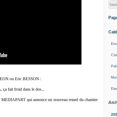
Pag
Caté
Env
C'e
Poli
Mun
GEON ou Eric BESSON :
Ele
a fait froid dans le dos...
le de MEDIAPART qui annonce un nouveau retard du chantier
Arch
20