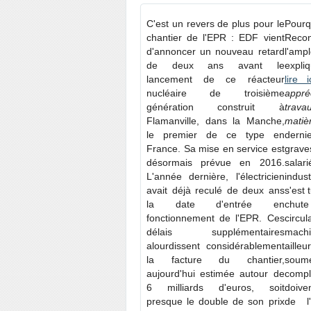
C'est un revers de plus pour le
Pour
chantier de l'EPR : EDF vient
Recon
d'annoncer un nouveau retard
l'am
de deux ans avant le
expli
lancement de ce réacteur
lire i
nucléaire de troisième
appré
génération construit à
trava
Flamanville, dans la Manche,
matiè
le premier de ce type en
derni
France. Sa mise en service est
grave
désormais prévue en 2016.
salar
L'année dernière, l'électricien
indus
avait déjà reculé de deux ans
s'est 
la date d'entrée en
chute
fonctionnement de l'EPR. Ces
circ
délais supplémentaires
machi
alourdissent considérablement
aille
la facture du chantier,
soum
aujourd'hui estimée autour de
compl
6 milliards d'euros, soit
doive
presque le double de son prix
de l