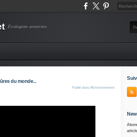
et
Écologiste annécien
Suiv
sûres du monde...
Publié dans
#Environnement
News
Abonn
articl