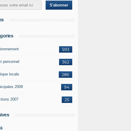
es
gories
ironnement
593
st personnel
362
tique locale
286
icipales 2008
94
ctions 2007
25
ives
26