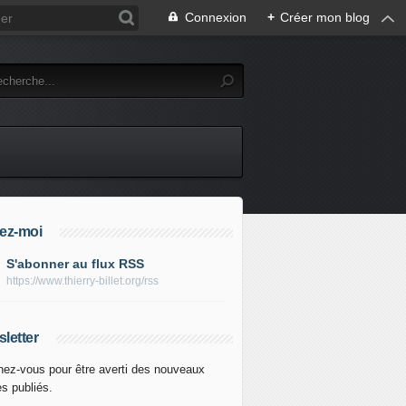
Connexion
+
Créer mon blog
ez-moi
S'abonner au flux RSS
https://www.thierry-billet.org/rss
letter
ez-vous pour être averti des nouveaux
es publiés.