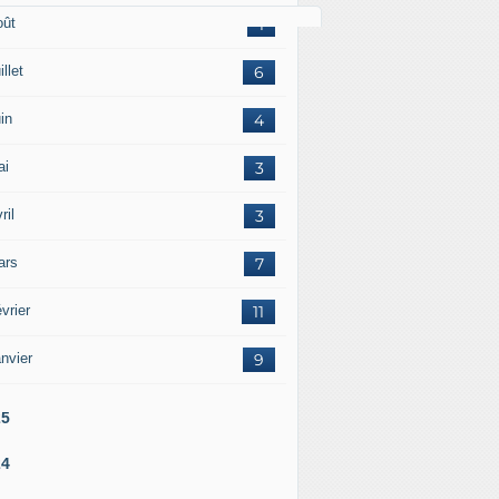
oût
1
illet
6
in
4
ai
3
ril
3
ars
7
vrier
11
nvier
9
25
24