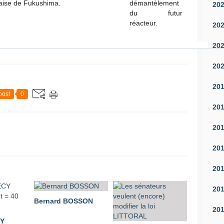
aise de Fukushima.
démantèlement
20
du futur
réacteur.
20
20
20
20
post
0
20
20
20
20
20
Bernard BOSSON
20
CY