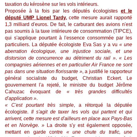
taxation du kérosène sur les vols intérieurs.
Proposée à la fois par les députés écologistes
et le
député UMP Lionel Tardy,
cette mesure aurait rapporté
1,3 milliard d'euros. De fait, le carburant des avions n'est
pas soumis à la taxe intérieure de consommation (TIPCE),
qui s'applique pourtant à l'essence consommée par les
particuliers. La députée écologiste Eva Sas y a vu
« une
aberration écologique, une injustice sociale, et une
distorsion de concurrence au détriment du rail »
.
« Les
compagnies aériennes et en particulier Air France ne sont
pas dans une situation florissante »
, a justifié le rapporteur
général socialiste du budget, Christian Eckert. Le
gouvernement l'a rejeté, le ministre du budget Jérôme
Cahuzac évoquant de
« très grandes difficultés
d'application »
.
« C'est pourtant très simple
, a rétorqué la députée
écologiste.
Il s'agit de taxer les vols qui partent et qui
arrivent, cette mesure est d'ailleurs en place aux Pays-Bas
et en Norvège. »
La droite s'y est également opposée,
mettant en garde contre
« une chute du trafic, une