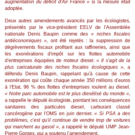
augmentation du déficit d'Air France »
si la mesure était
adoptée.
Deux autres amendements avancés par les écologistes,
présentés par le vice-président EELV de l'Assemblée
nationale Denis Baupin comme des
« niches fiscales
antiéconomiques »,
ont été rejetés
: la suppression de
dégrèvements fiscaux profitant aux raffineries, ainsi que
les exonérations d'impôt sur les flottes automobile
d'entreprises équipées de moteur diesel.
« Il s'agit de la
plus caricaturale des niches fiscales écologiques
»
, a
défendu Denis Baupin, rappelant qu'à cause de cette
exonération qui coûte chaque année 350 millions d'euros
à l'Etat, 96
% des flottes d'entreprises roulent au diesel.
« Notre parc automobile est le plus diesélisé du monde »
,
a rappelle le député écologiste, pointant les conséquences
sanitaires des particules diesel, carburant classé
cancérogène par l'OMS en juin dernier.
« Si PSA a des
problèmes, c'est qu'il continue de vendre trop de voitures
qui marchent au gasoil »
, a rappelé le député UMP Jean-
Pierre Gorges, qui a soutenu l'amendement.