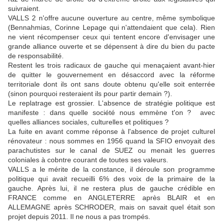
suivraient.
VALLS 2 n'offre aucune ouverture au centre, même symbolique
(Bennahmias, Corinne Lepage qui n'attendaient que cela). Rien
ne vient récompenser ceux qui tentent encore d'envisager une
grande alliance ouverte et se dépensent à dire du bien du pacte
de responsabilité.
Restent les trois radicaux de gauche qui menaçaient avant-hier
de quitter le gouvernement en désaccord avec la réforme
territoriale dont ils ont sans doute obtenu qu'elle soit enterrée
(sinon pourquoi resteraient ils pour partir demain ?).
Le replatrage est grossier. L'absence de stratégie politique est
manifeste : dans quelle société nous emmène t'on ? avec
quelles alliances sociales, culturelles et politiques ?
La fuite en avant comme réponse à l'absence de projet culturel
rénovateur : nous sommes en 1956 quand la SFIO envoyait des
parachutistes sur le canal de SUEZ ou menait les guerres
coloniales à cobntre courant de toutes ses valeurs.
VALLS a le mérite de la constance, il déroule son programme
politique qui avait recueilli 6% des voix de la primaire de la
gauche. Après lui, il ne restera plus de gauche crédible en
FRANCE comme en ANGLETERRE après BLAIR et en
ALLEMAGNE après SCHRODER, mais on savait quel était son
projet depuis 2011. Il ne nous a pas trompés.