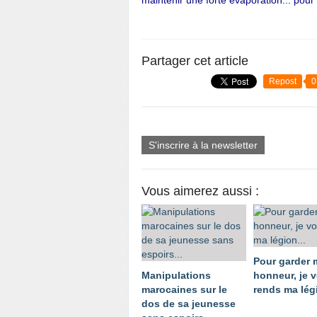
maintenir une forte
évaporation... pour
Partager cet article
Repost
0
S'inscrire à la newsletter
Vous aimerez aussi :
Pour garder
Manipulations
honneur, je 
marocaines sur le
rends ma légi
dos de sa jeunesse