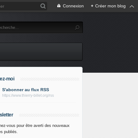
Connexion
+
Créer mon blog
ez-moi
S'abonner au flux RSS
https://www.thierry-billet.org/rss
letter
ez-vous pour être averti des nouveaux
es publiés.