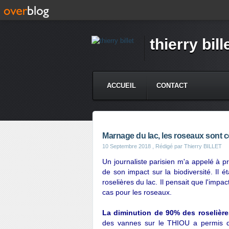
thierry bill
ACCUEIL
CONTACT
Marnage du lac, les roseaux sont 
10 Septembre 2018
, Rédigé par Thierry BILLET
Un journaliste parisien m'a appelé à p
de son impact sur la biodiversité. Il é
roselières du lac. Il pensait que l'impa
cas pour les roseaux.
La diminution de 90% des roselière
des vannes sur le THIOU a permis de