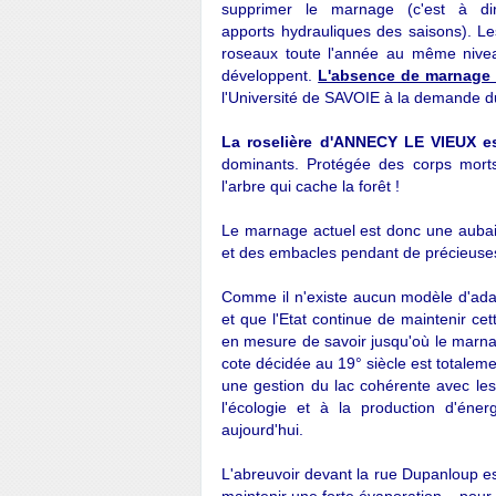
supprimer le marnage (c'est à di
apports
hydrauliques des saisons). Les
roseaux toute l'année au même niveau
développent.
L'absence de marnage a
l'Université de SAVOIE à la demande d
La roselière d'ANNECY LE VIEUX es
dominants. Protégée des corps morts,
l'arbre qui cache la forêt !
Le marnage actuel est donc une auba
et des embacles pendant de précieuse
Comme il n'existe aucun modèle d'adap
et que l'Etat continue de maintenir cet
en mesure de savoir jusqu'où le marnag
cote décidée au 19° siècle est totaleme
une gestion du lac cohérente avec les
l'écologie et à la production d'éner
aujourd'hui.
L'abreuvoir devant la rue Dupanloup e