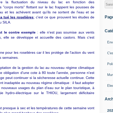
re la fluctuation du niveau du lac en fonction des
 "corps morts" flottant sur le lac frappent les pousses de
 et les achèvent avant qu'ils ne sortent de l'eau et se
Pag
 tué les roselières
; c'est ce que prouvent les études de
u SILA.
Caté
t le contre exemple
: elle n'est pas soumise aux vents
 elle se développe et accueille des castors. Mais c'est
Env
ine pour les
roseliéres car il les protège de l'action du vent
C'e
s semaines.
Poli
tation de la gestion du lac au nouveau régime climatique
te obligation d'une cote à 80 toute l'année, personne n'est
Mun
e peut continuer si la sécheresse actuelle continue. Cette
nt inadaptée au nouveau régime climatique : il faut adopter
Ele
 nouveaux usages du plan d'eau sur le plan touristique, à
gie hydro-électrique sur le THIOU, largement déficitaire
Arch
st presque à sec et les températures de cette semaine vont
20