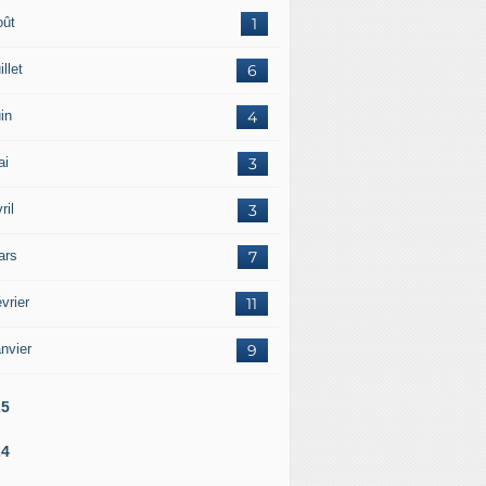
oût
1
illet
6
in
4
ai
3
ril
3
ars
7
vrier
11
nvier
9
25
24