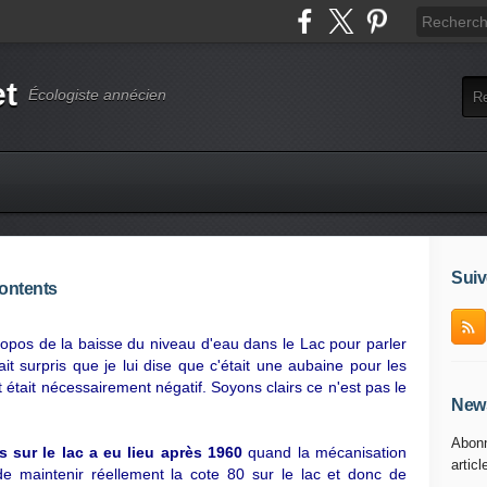
et
Écologiste annécien
Suiv
contents
ropos de la baisse du niveau d'eau dans le Lac pour parler
tait surpris que je lui dise que c'était une aubaine pour les
ct était nécessairement négatif. Soyons clairs ce n'est pas le
News
Abonn
s sur le lac a eu lieu après 1960
quand la mécanisation
articl
 maintenir réellement la cote 80 sur le lac et donc de