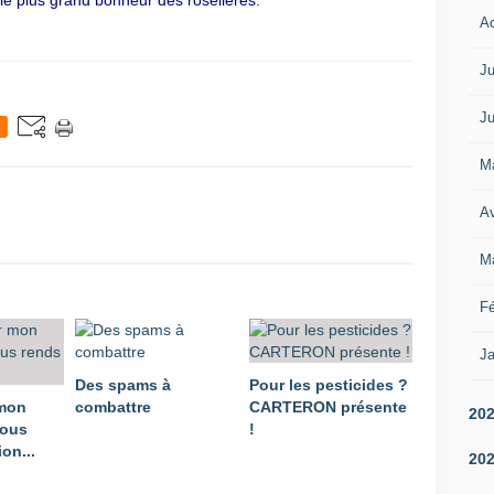
 le plus grand bonheur des roselières.
A
Ju
Ju
M
Av
M
Fé
Ja
Des spams à
Pour les pesticides ?
 mon
combattre
CARTERON présente
20
vous
!
on...
20