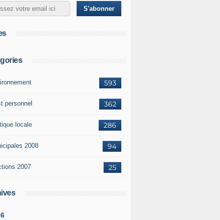
es
gories
ironnement
593
st personnel
362
tique locale
286
icipales 2008
94
ctions 2007
25
ives
26