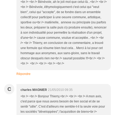
<br /> <br /> Bénévole, ah le joli mot que celui-là...<br /> <br />
<br /> Bénévole, éthymologiquement c'est celui qui "veut
bien", celui qui "accepte", de se fondre dans un ensemble
collectif pour participer à une oeuvre commune, artistique,
sportive ou<br /> matérielle, annexe ou principale (ou parfois
les deux, préparer la salle puis s'y produire ensuite), renoncer
à son individualité pour permettre la réalisation d'un projet,
d'une<br /> cause commune, voulue et acceptée...<br /> <br
/> <br /> Thierry, en conclusion de ce commentaire, a trouvé
une formule qui résume bien tout cela... Merci à lui pour cet
hommage aux anonymes, aux sans-gloire, sans le travail
obscur desquels rien ne<br /> saurait possible !!!<br /> <br />
<br /> <br /> <br /> <br /> <br />
Répondre
C
charles MAGNIER
21/05/2010 09:35
<br /> <br /> Bonjour Thierry,<br /> <br /> <br /> A mon avis,
c'est parce que nous avons besoin de lien social et de se
sentir "utile". C'est d'ailleurs me semble-t-il la seule voie pour
les sociétés "développées"; l'acquisition de biens<br />