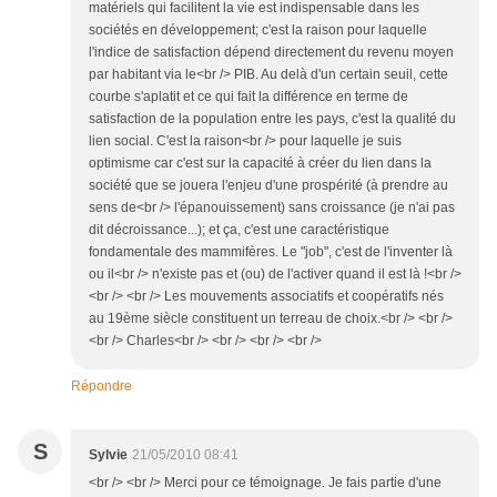
matériels qui facilitent la vie est indispensable dans les
sociétés en développement; c'est la raison pour laquelle
l'indice de satisfaction dépend directement du revenu moyen
par habitant via le<br /> PIB. Au delà d'un certain seuil, cette
courbe s'aplatit et ce qui fait la différence en terme de
satisfaction de la population entre les pays, c'est la qualité du
lien social. C'est la raison<br /> pour laquelle je suis
optimisme car c'est sur la capacité à créer du lien dans la
société que se jouera l'enjeu d'une prospérité (à prendre au
sens de<br /> l'épanouissement) sans croissance (je n'ai pas
dit décroissance...); et ça, c'est une caractéristique
fondamentale des mammifères. Le "job", c'est de l'inventer là
ou il<br /> n'existe pas et (ou) de l'activer quand il est là !<br />
<br /> <br /> Les mouvements associatifs et coopératifs nés
au 19ème siècle constituent un terreau de choix.<br /> <br />
<br /> Charles<br /> <br /> <br /> <br />
Répondre
S
Sylvie
21/05/2010 08:41
<br /> <br /> Merci pour ce témoignage. Je fais partie d'une