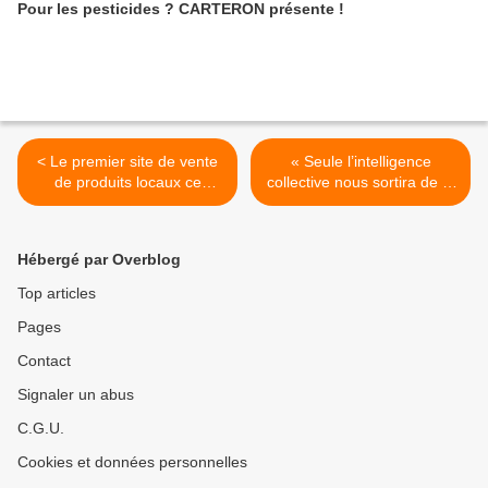
Pour les pesticides ? CARTERON présente !
< Le premier site de vente
« Seule l’intelligence
de produits locaux ce
collective nous sortira de la
vendredi, de 8h et 13h, à
crise » >
l’école Vaugelas
Hébergé par Overblog
Top articles
Pages
Contact
Signaler un abus
C.G.U.
Cookies et données personnelles