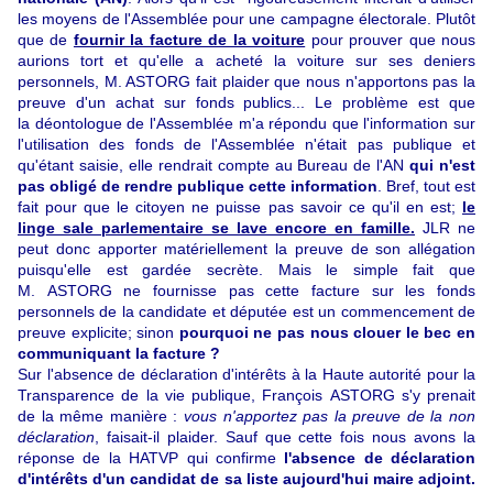
les moyens de l'Assemblée pour une campagne électorale. Plutôt
que de
fournir la facture de la voiture
pour prouver que nous
aurions tort et qu'elle a acheté la voiture sur ses deniers
personnels, M. ASTORG fait plaider que nous n'apportons pas la
preuve d'un achat sur fonds publics... Le problème est que
la déontologue de l'Assemblée m'a répondu que l'information sur
l'utilisation des fonds de l'Assemblée n'était pas publique et
qu'étant saisie, elle rendrait compte au Bureau de l'AN
qui n'est
pas obligé de rendre publique cette information
. Bref, tout est
fait pour que le citoyen ne puisse pas savoir ce qu'il en est;
le
linge sale parlementaire se lave encore en famille.
JLR ne
peut donc apporter matériellement la preuve de son allégation
puisqu'elle est gardée secrète. Mais le simple fait que
M. ASTORG ne fournisse pas cette facture sur les fonds
personnels de la candidate et députée est un commencement de
preuve explicite; sinon
pourquoi ne pas nous clouer le bec en
communiquant la facture ?
Sur l'absence de déclaration d'intérêts à la Haute autorité pour la
Transparence de la vie publique, François ASTORG s'y prenait
de la même manière :
vous n'apportez pas la preuve de la non
déclaration
, faisait-il plaider. Sauf que cette fois nous avons la
réponse de la HATVP qui confirme
l'absence de déclaration
d'intérêts d'un candidat de sa liste aujourd'hui maire adjoint.