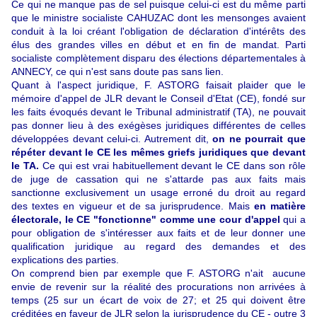
Ce qui ne manque pas de sel puisque celui-ci est du même parti
que le ministre socialiste CAHUZAC dont les mensonges avaient
conduit à la loi créant l'obligation de déclaration d'intérêts des
élus des grandes villes en début et en fin de mandat. Parti
socialiste complètement disparu des élections
départementales à
ANNECY, ce qui n'est sans doute pas sans lien.
Quant à l'aspect juridique, F. ASTORG faisait plaider que le
mémoire d'appel de JLR devant le Conseil d'Etat (CE), fondé sur
les faits évoqués devant le Tribunal administratif (TA), ne pouvait
pas donner lieu à des exégèses juridiques différentes de celles
développées devant celui-ci. Autrement dit,
on ne pourrait que
répéter devant le CE les mêmes griefs juridiques que devant
le TA.
Ce qui est vrai habituellement devant le CE dans son rôle
de juge de cassation qui ne s'attarde pas aux faits mais
sanctionne exclusivement un usage erroné du droit au regard
des textes en vigueur et de sa jurisprudence. Mais
en matière
électorale, le CE "fonctionne" comme une cour d'appel
qui a
pour obligation de s'intéresser aux faits et de leur donner une
qualification juridique au regard des demandes et des
explications des parties.
On comprend bien par exemple que F. ASTORG
n'ait aucune
envie de revenir sur la réalité des procurations non arrivées à
temps (25 sur un écart de voix de 27; et 25 qui doivent être
créditées en faveur de JLR selon la jurisprudence du CE - outre 3