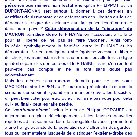
présence aux mêmes manifestations
qu'un PHILIPPOT ou un
DUPONT-AIGNAN sert surtout à donner à ces derniers
un
certificat de démocrate
et de défenseurs des Libertés au lieu de
dénoncer le risque de dictature que fait peser l'extrême-droite
dans notre pays ?
Cette dénonciation de la "dictature" de
MACRON banalise donc le F-HAINE
en l'associant à la lutte
pour la "liberté de ne pas se faire vacciner". Ainsi font-
ils cède symboliquement la frontière entre le F-HAINE et les
démocrates. Par cet amalgame entre égoïsme vaccinal et liberté
de choix, les manifestants font sauter une nouvelle fois la digue
qui doit séparer les démocrates et le F-HAINE. Ils ne s'en rendent
peut-être pas compte et ne le font sans doute pas
volontairement.
Mais les mêmes s'interrogeront demain pour ne pas voter
MACRON contre LE PEN au 2° tour de la présidentielle si c'est le
scénario qui survient. Quand on a manifesté avec les fascistes,
on peut bien voter pour eux, ou au moins ne pas voter pour celui
qui - au final - peut les faire perdre.
Ce
"confusionnisme"
selon le mot de Philippe CORCUFF est
aujourd'hui en plein développement et les fausses nouvelles
répétées ad nauseam sur les effets négatifs du vaccin permettent
à une frange activiste de la population de s'affranchir des gardes-
fous qui permettaient jusque-là de distinguer l'extrême-droite des