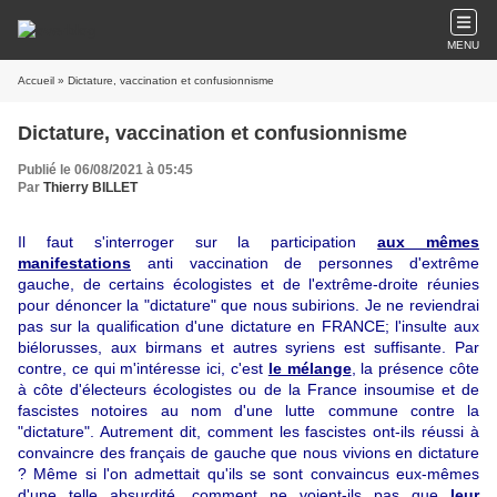
MENU
Accueil
» Dictature, vaccination et confusionnisme
Dictature, vaccination et confusionnisme
Publié le 06/08/2021 à 05:45
Par
Thierry BILLET
Il faut s'interroger sur la participation
aux mêmes
manifestations
anti vaccination de personnes d'extrême
gauche, de certains écologistes et de l'extrême-droite réunies
pour
dénoncer
la "dictature" que nous subirions. Je ne reviendrai
pas sur la qualification d'une dictature en FRANCE; l'insulte aux
biélorusses, aux birmans et autres syriens est suffisante. Par
contre, ce qui m'intéresse ici, c'est
le mélange
, la présence côte
à côte d'électeurs écologistes ou de la France insoumise et de
fascistes notoires au nom d'une lutte commune contre la
"dictature". Autrement dit, comment les fascistes ont-ils réussi à
convaincre des français de gauche que nous vivions en dictature
? Même si l'on admettait qu'ils se sont convaincus eux-mêmes
d'une telle absurdité, comment ne voient-ils pas que
leur