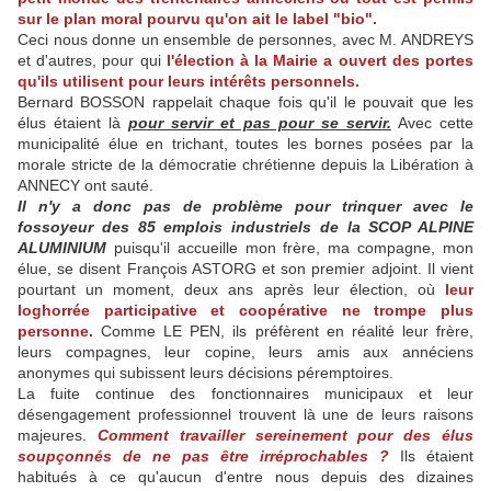
sur le plan moral pourvu qu'on ait le label "bio".
Ceci nous donne un ensemble de personnes, avec M. ANDREYS
et d'autres, pour qui
l'élection à la Mairie a ouvert des portes
qu'ils utilisent pour leurs intérêts personnels.
Bernard BOSSON rappelait chaque fois qu'il le pouvait que les
élus étaient là
pour servir et pas pour se servir.
Avec cette
municipalité élue en trichant, toutes les bornes posées par la
morale stricte de la démocratie chrétienne depuis la Libération à
ANNECY ont sauté.
Il n'y a donc pas de problème pour trinquer avec le
fossoyeur des 85 emplois industriels de la SCOP ALPINE
ALUMINIUM
puisqu'il accueille mon frère, ma compagne, mon
élue, se disent François ASTORG et son premier adjoint. Il vient
pourtant un moment, deux ans après leur élection, où
leur
loghorrée participative et coopérative
ne trompe plus
personne.
Comme LE PEN, ils préfèrent en réalité leur frère,
leurs compagnes, leur copine, leurs amis aux annéciens
anonymes qui subissent leurs décisions péremptoires.
La fuite continue des fonctionnaires municipaux et leur
désengagement professionnel trouvent là une de leurs raisons
majeures.
Comment travailler sereinement pour des élus
soupçonnés de ne pas être irréprochables ?
Ils étaient
habitués à ce qu'aucun d'entre nous depuis des dizaines