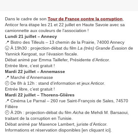
Dans le cadre de son
Tour de France contre la corruption
,
Anticor fera étape les 21 et 22 juillet en Haute Savoie avec sa
camionnette aux couleurs de l’association !
Lundi 21 juillet – Annecy
📍 Bistro des Tilleuls – 13 chemin de la Prairie, 74000 Annecy
🕢 À 19h30 : projection-débat du film
La (très) Grande Évasion
de
Yannick Kergoat, sur l’évasion fiscale.
Débat animé par Emma Taillefer, Présidente d’Anticor.
Entrée libre, c’est gratuit !
Mardi 22 juillet – Annemasse
📍 Marché d’Annemasse
🕗 De 8h à 12h : stand d'information et jeux Anticor.
Entrée libre, c’est gratuit !
Mardi 22 juillet – Thorens-Glières
📍 Cinéma Le Parnal – 260 rue Saint-François de Sales, 74570
Fillière
🕗 À 20h : projection-débat du film
Aicha
de Mehdi M. Barsaoui,
traitant de la corruption en Tunisie.
Débat animé par Maxence Lambert, juriste d’Anticor.
Informations et réservation disponibles [en cliquant ici].