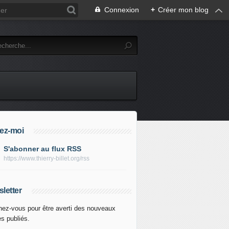
Connexion
+
Créer mon blog
ez-moi
S'abonner au flux RSS
https://www.thierry-billet.org/rss
letter
ez-vous pour être averti des nouveaux
es publiés.