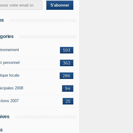
es
gories
ironnement
593
st personnel
362
tique locale
286
icipales 2008
94
ctions 2007
25
ives
26