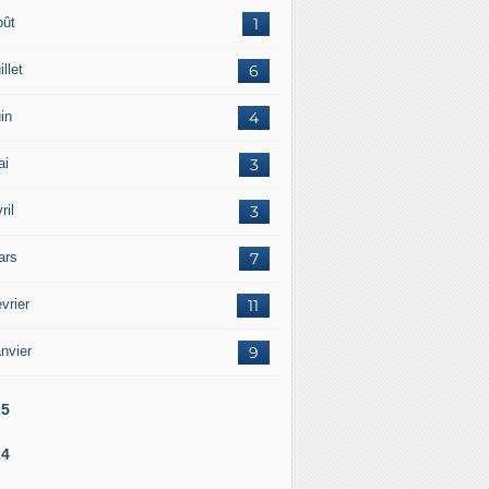
oût
1
illet
6
in
4
ai
3
ril
3
ars
7
vrier
11
nvier
9
25
24