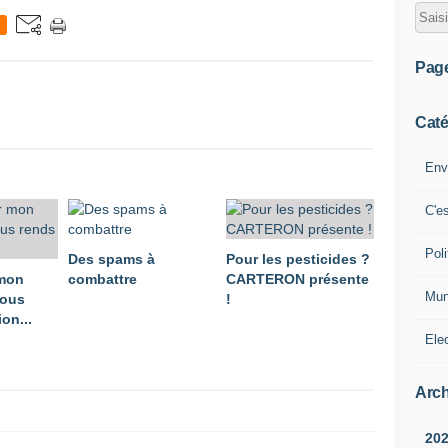
Pag
Caté
Env
C'e
Poli
Des spams à
Pour les pesticides ?
 mon
combattre
CARTERON présente
Mun
vous
!
on...
Ele
Arch
20