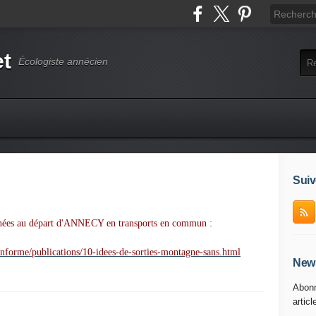
et
Écologiste annécien
Suiv
onnées au départ d'ANNECY en transports en commun :
informe/publications/10-idees-de-sorties-montagne-sans.html
News
Abonn
articl