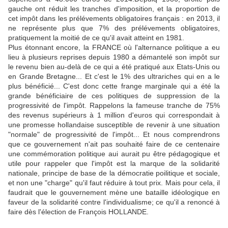
gauche ont réduit les tranches d'imposition, et la proportion de
cet impôt dans les prélévements obligatoires français : en 2013, il
ne représente plus que 7% des prélévements obligatoires,
pratiquement la moitié de ce qu'il avait atteint en 1981.
Plus étonnant encore, la FRANCE où l'alternance politique a eu
lieu à plusieurs reprises depuis 1980 a démantelé son impôt sur
le revenu bien au-delà de ce qui a été pratiqué aux Etats-Unis ou
en Grande Bretagne... Et c'est le 1% des ultrariches qui en a le
plus bénéficié... C'est donc cette frange marginale qui a été la
grande bénéficiaire de ces politiques de suppression de la
progressivité de l'impôt. Rappelons la fameuse tranche de 75%
des revenus supérieurs à 1 million d'euros qui correspondait à
une promesse hollandaise susceptible de revenir à une situation
"normale" de progressivité de l'impôt... Et nous comprendrons
que ce gouvernement n'ait pas souhaité faire de ce centenaire
une commémoration politique aui aurait pu être pédagogique et
utile pour rappeler que l'impôt est la marque de la solidarité
nationale, principe de base de la démocratie poilitique et sociale,
et non une "charge" qu'il faut réduire à tout prix. Mais pour cela, il
faudrait que le gouvernement mène une bataille idéologique en
faveur de la solidarité contre l'individualisme; ce qu'il a renoncé à
faire dès l'élection de François HOLLANDE.