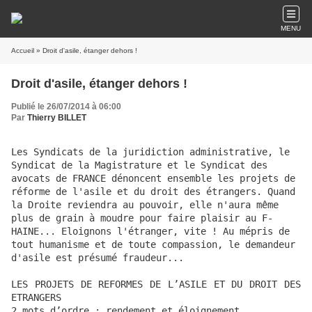
MENU
Accueil
» Droit d'asile, étanger dehors !
Droit d'asile, étanger dehors !
Publié le 26/07/2014 à 06:00
Par
Thierry BILLET
Les Syndicats de la juridiction administrative, le 
Syndicat de la Magistrature et le Syndicat des 
avocats de FRANCE dénoncent ensemble les projets de 
réforme de l'asile et du droit des étrangers. Quand 
la Droite reviendra au pouvoir, elle n'aura même 
plus de grain à moudre pour faire plaisir au F-
HAINE... Eloignons l'étranger, vite ! Au mépris de 
tout humanisme et de toute compassion, le demandeur 
d'asile est présumé fraudeur...
LES PROJETS DE REFORMES DE L’ASILE ET DU DROIT DES 
ETRANGERS

2 mots d’ordre : rendement et éloignement
