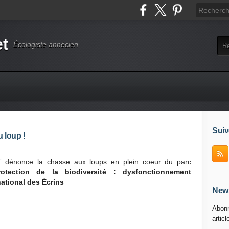
et
Écologiste annécien
Suiv
 loup !
once la chasse aux loups en plein coeur du parc
rotection de la biodiversité : dysfonctionnement
ational des Écrins
News
Abonn
articl