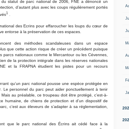
me du statut de parc national de 2006, FNE a dénoncé un
A
otection, d’autant plus avec les coups régulièrement portés
1
vés
.
Ju
ational des Ecrins pour effaroucher les loups du cœur de
Ju
ave entorse à la préservation de ces espaces.
M
ncent des méthodes scandaleuses dans un espace
lus que cette action risque de créer un précédent puisque
tres parcs nationaux comme le Mercantour ou les Cévennes,
Av
ien de la protection intégrale dans les réserves nationales
FNE et la FRAPNA étudient les pistes pour un recours
M
Fé
rrant qu’un parc national pousse une espèce protégée en
 Le personnel du parc peut aider ponctuellement à tenir
Ja
Mais au préalable, ce troupeau doit être protégé, c’est-à-
nce humaine, de chiens de protection et d’un dispositif de
rc, c’est aux éleveurs de s’adapter à sa réglementation,
20
20
t que le parc national des Écrins ait cédé face à la