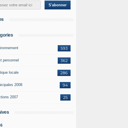
es
gories
ironnement
593
st personnel
362
tique locale
286
icipales 2008
94
ctions 2007
25
ives
26