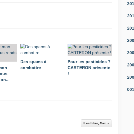
20
20
20
20
20
Des spams à
Pour les pesticides ?
20
 mon
combattre
CARTERON présente
vous
!
20
on...
00
Il est libre, Max