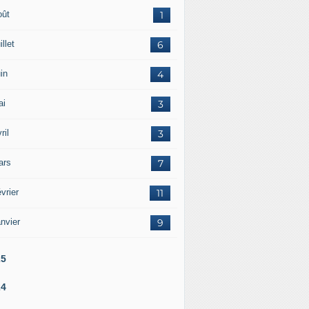
oût
1
illet
6
in
4
ai
3
ril
3
ars
7
vrier
11
nvier
9
25
24