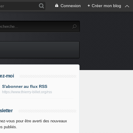
Connexion
+
Créer mon blog
ez-moi
S'abonner au flux RSS
https://www.thierry-billet.org/rss
letter
ez-vous pour être averti des nouveaux
es publiés.