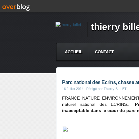
thierry bill
ACCUEIL
CONTACT
Parc national des Ecrins, chasse au
16 Juillet 2014
, Rédigé par Thierry BILLET
FRANCE NATURE ENVIRONNEMENT dén
naturel national des ECRINS...
P
inacceptable dans le cœur du parc n