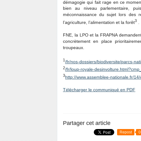
démagogie qui fait rage en ce moment 
bien au niveau parlementaire, pui
méconnaissance du sujet lors des ré
3
l’agriculture, l’alimentation et la forêt
.
FNE, la LPO et la FRAPNA demandent au
concrètement en place prioritairem
troupeaux.
1
/fr/nos-dossiers/biodiversite/parcs-nat
2
/fr/loup-royale-desinvolture.html?c
3
http://www.assemblee-nationale.fr/14
Télécharger le communiqué en PDF
Partager cet article
Repost
0