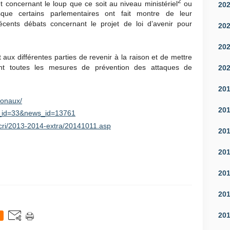
2
concernant le loup que ce soit au niveau ministériel
ou
20
sque certains parlementaires ont fait montre de leur
cents débats concernant le projet de loi d’avenir pour
20
20
x différentes parties de revenir à la raison et de mettre
ent toutes les mesures de prévention des attaques de
20
20
ionaux/
20
mp_id=33&news_id=13761
/cri/2013-2014-extra/20141011.asp
20
20
20
20
20