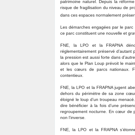
patrimoine naturel. Depuis la réfor
risque de fragilisation du niveau de pr
dans ces espaces normalement préser
Les démarches engagées par le parc n
ce parc constituent une nouvelle et gr
FNE, la LPO et la FRAPNA déno
réglementairement préservé d’autant p
la pression est aussi forte dans d’au
alors que le Plan Loup prévoit le maint
et les cœurs de parcs nationaux. 
contentieux.
FNE, la LPO et la FRAPNA jugent abe
dehors du périmètre de sa zone cœur.
éloigné le loup d’un troupeau menacé. 
dire bénéficier à la fois d’une prése
regroupement nocturne. En cœur de pa
non l’inverse.
FNE, la LPO et la FRAPNA s’étonnen