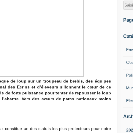
Pag
Caté
Env
C'e
Poli
taque de loup sur un troupeau de brebis, des équipes
nal des Ecrins et d’éleveurs sillonnent le cœur de ce
Mun
ds de forte puissance pour tenter de repousser le loup
l’abattre. Vers des cœurs de parcs nationaux moins
Ele
Arch
x constitue un des statuts les plus protecteurs pour notre
20