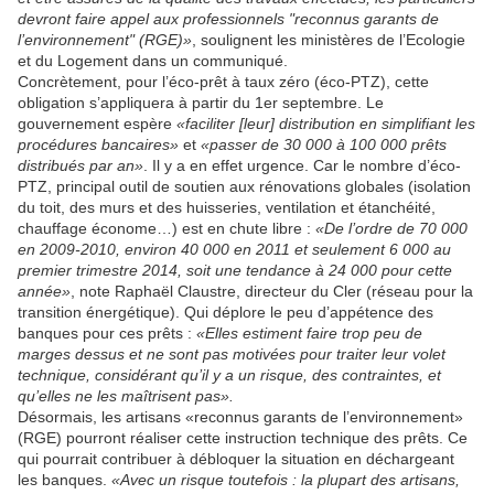
devront faire appel aux professionnels "reconnus garants de
l’environnement" (RGE)»
, soulignent les ministères de l’Ecologie
et du Logement dans un communiqué.
Concrètement, pour l’éco-prêt à taux zéro (éco-PTZ), cette
obligation s’appliquera à partir du 1er septembre. Le
gouvernement espère
«faciliter [leur] distribution en simplifiant les
procédures bancaires»
et
«passer de 30 000 à 100 000 prêts
distribués par an»
. Il y a en effet urgence. Car le nombre d’éco-
PTZ, principal outil de soutien aux rénovations globales (isolation
du toit, des murs et des huisseries, ventilation et étanchéité,
chauffage économe…) est en chute libre :
«De l’ordre de 70 000
en 2009-2010, environ 40 000 en 2011 et seulement 6 000 au
premier trimestre 2014, soit une tendance à 24 000 pour cette
année»
, note Raphaël Claustre, directeur du Cler (réseau pour la
transition énergétique). Qui déplore le peu d’appétence des
banques pour ces prêts :
«Elles estiment faire trop peu de
marges dessus et ne sont pas motivées pour traiter leur volet
technique, considérant qu’il y a un risque, des contraintes, et
qu’elles ne les maîtrisent pas».
Désormais, les artisans «reconnus garants de l’environnement»
(RGE) pourront réaliser cette instruction technique des prêts. Ce
qui pourrait contribuer à débloquer la situation en déchargeant
les banques.
«Avec un risque toutefois : la plupart des artisans,