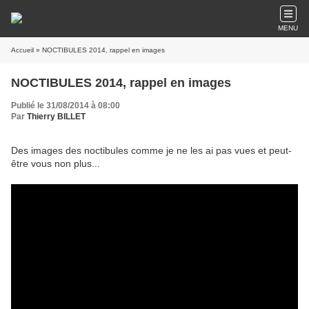
MENU
Accueil
» NOCTIBULES 2014, rappel en images
NOCTIBULES 2014, rappel en images
Publié le 31/08/2014 à 08:00
Par
Thierry BILLET
Des images des noctibules comme je ne les ai pas vues et peut-
être vous non plus...