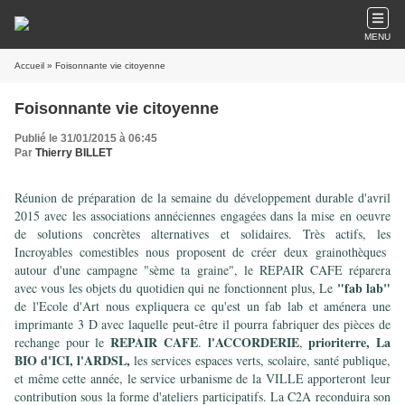
MENU
Accueil
» Foisonnante vie citoyenne
Foisonnante vie citoyenne
Publié le 31/01/2015 à 06:45
Par
Thierry BILLET
Réunion de préparation de la semaine du développement durable d'avril
2015 avec les associations annéciennes engagées dans la mise en oeuvre
de solutions concrètes alternatives et solidaires. Très actifs, les
Incroyables comestibles nous proposent de créer deux grainothèques
autour d'une campagne "sème ta graine", le REPAIR CAFE réparera
"fab lab"
avec vous les objets du quotidien qui ne fonctionnent plus, Le
de l'Ecole d'Art nous expliquera ce qu'est un fab lab et aménera une
imprimante 3 D avec laquelle peut-être il pourra fabriquer des pièces de
REPAIR CAFE
l'ACCORDERIE
prioriterre, La
rechange pour le
.
,
BIO d'ICI, l'ARDSL,
les services espaces verts, scolaire, santé publique,
et même cette année, le service urbanisme de la VILLE apporteront leur
contribution sous la forme d'ateliers participatifs. La C2A reconduira son