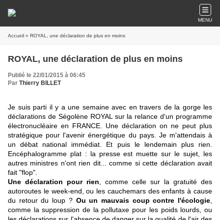
MENU
Accueil
» ROYAL, une déclaration de plus en moins
ROYAL, une déclaration de plus en moins
Publié le 22/01/2015 à 06:45
Par
Thierry BILLET
Je suis parti il y a une semaine avec en travers de la gorge les
déclarations de Ségolène ROYAL sur la relance d'un programme
électronucléaire en FRANCE. Une déclaration on ne peut plus
stratégique pour l'avenir énergétique du pays. Je m'attendais à
un débat national immédiat. Et puis le lendemain plus rien.
Encéphalogramme plat : la presse est muette sur le sujet, les
autres ministres n'ont rien dit... comme si cette déclaration avait
fait "flop".
Une déclaration pour rien
, comme celle sur la gratuité des
autoroutes le week-end, ou les cauchemars des enfants à cause
du retour du loup ?
Ou un mauvais coup contre l'écologie
,
comme la suppression de la pollutaxe pour les poids lourds, ou
les déclarations sur l'absence de danger sur la qualité de l'air des