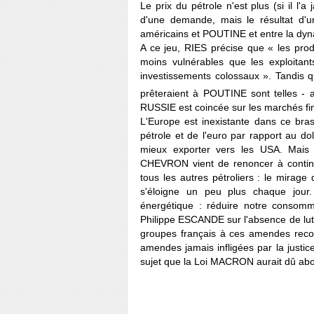
Le prix du pétrole n'est plus (si il l'a
d'une demande, mais le résultat d'u
américains et POUTINE et entre la dyna
A ce jeu, RIES précise que « les prod
moins vulnérables que les exploitan
investissements colossaux ». Tandis 
prêteraient à POUTINE sont telles -
RUSSIE est coincée sur les marchés fi
L'Europe est inexistante dans ce bras
pétrole et de l'euro par rapport au do
mieux exporter vers les USA. Mais 
CHEVRON vient de renoncer à conti
tous les autres pétroliers : le mirag
s'éloigne un peu plus chaque jour.
énergétique : réduire notre consomm
Philippe ESCANDE sur l'absence de lut
groupes français à ces amendes recor
amendes jamais infligées par la justice
sujet que la Loi MACRON aurait dû abo