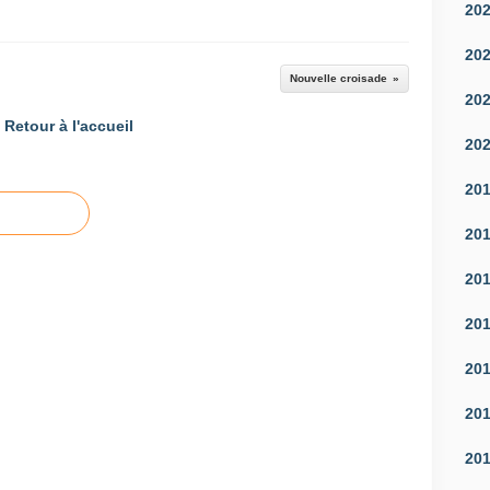
20
20
Nouvelle croisade
20
Retour à l'accueil
20
20
20
20
20
20
20
20