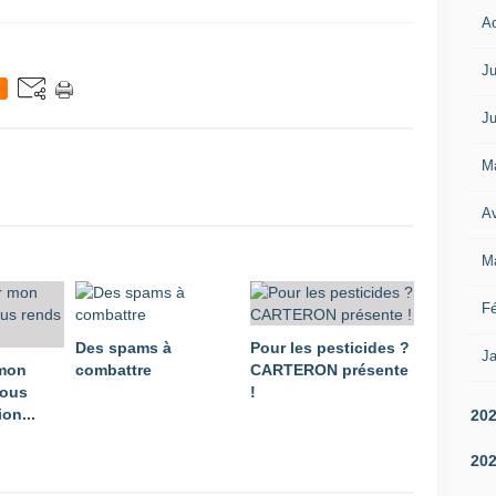
A
Ju
Ju
M
Av
M
Fé
Des spams à
Pour les pesticides ?
Ja
 mon
combattre
CARTERON présente
vous
!
on...
20
20