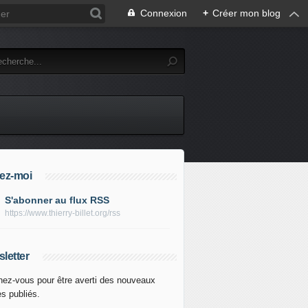
Connexion
+
Créer mon blog
ez-moi
S'abonner au flux RSS
https://www.thierry-billet.org/rss
letter
ez-vous pour être averti des nouveaux
es publiés.