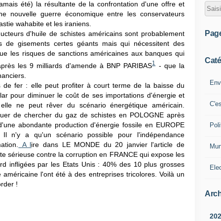
 jamais été) la résultante de la confrontation d'une offre et
ne nouvelle guerre économique entre les conservateurs
stie wahabite et les iraniens.
Pag
ucteurs d'huile de schistes américains sont probablement
ts de gisements certes géants mais qui nécessitent des
que les risques de sanctions américaines aux banques qui
Caté
1
 après les 9 milliards d'amende à BNP PARIBAS
- que la
nanciers.
Env
 de fer : elle peut profiter à court terme de la baisse du
llar pour diminuer le coût de ses importations d'énergie et
C'e
elle ne peut rêver du scénario énergétique américain.
nuer de chercher du gaz de schistes en POLOGNE après
e d'une abondante production d'énergie fossile en EUROPE
Poli
 Il n'y a qu'un scénario possible pour l'indépendance
ation.
A l
ire dans LE MONDE du 20 janvier l'article de
Mun
te sérieuse contre la corruption en FRANCE qui expose les
d infligées par les Etats Unis : 40% des 10 plus grosses
Ele
 américaine l'ont été à des entreprises tricolores. Voilà un
rder !
Arch
20