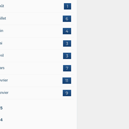
oût
1
illet
6
in
4
ai
3
ril
3
ars
7
vrier
11
nvier
9
25
24