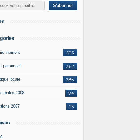
es
gories
ironnement
593
st personnel
362
tique locale
286
icipales 2008
94
ctions 2007
25
ives
26