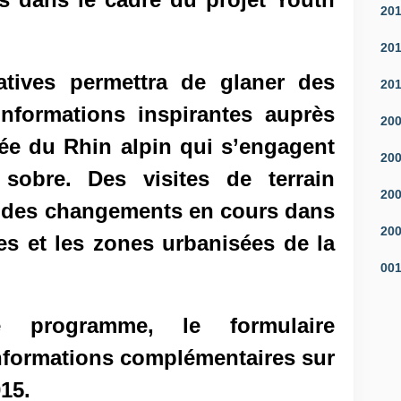
20
20
atives permettra de glaner des
20
informations inspirantes auprès
20
lée du Rhin alpin qui s’engagent
20
sobre. Des visites de terrain
20
 des changements en cours dans
20
es et les zones urbanisées de la
00
e programme, le formulaire
informations complémentaires sur
015
.