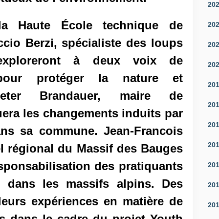
20
la Haute École technique de
20
cio Berzi, spécialiste des loups
20
 exploreront à deux voix de
20
pour protéger la nature et
20
 Peter Brandauer, maire de
20
era les changements induits par
20
ans sa commune. Jean-Francois
20
l régional du Massif des Bauges
esponsabilisation des pratiquants
20
 dans les massifs alpins. Des
20
leurs expériences en matière de
20
s dans le cadre du projet Youth