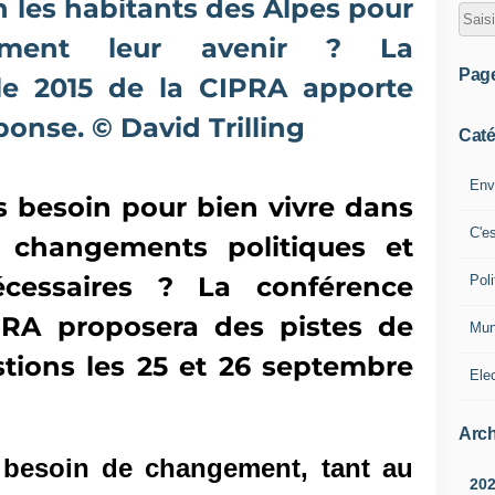
Pag
Caté
Env
 besoin pour bien vivre dans
C'e
 changements politiques et
écessaires ? La conférence
Poli
PRA proposera des pistes de
Mun
tions les 25 et 26 septembre
Ele
Arch
besoin de changement, tant au
20