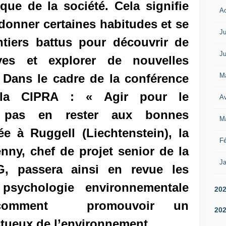
que de la société. Cela signifie
A
ndonner certaines habitudes et se
Ju
ntiers battus pour découvrir de
Ju
ives et explorer de nouvelles
M
. Dans le cadre de la conférence
 la CIPRA :
« Agir pour le
Av
 pas en rester aux bonnes
M
ée à Ruggell (Liechtenstein), la
Fé
nny, chef de projet senior de la
Ja
G, passera ainsi en revue les
psychologie environnementale
20
 comment promouvoir un
20
tueux de l’environnement.