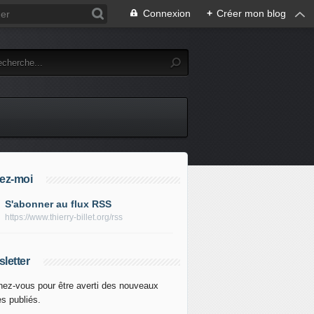
Connexion
+
Créer mon blog
ez-moi
S'abonner au flux RSS
https://www.thierry-billet.org/rss
letter
ez-vous pour être averti des nouveaux
es publiés.