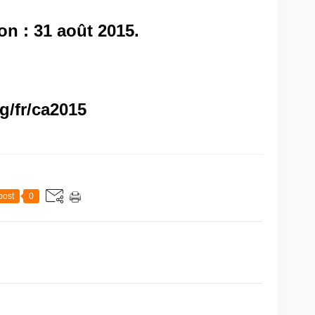
ion : 31 août 2015.
g/fr/ca2015
post
0