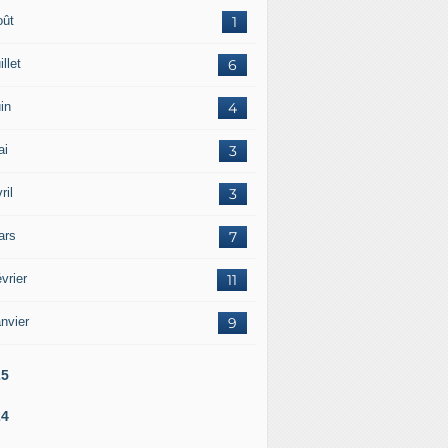
oût
1
illet
6
in
4
ai
3
ril
3
ars
7
vrier
11
nvier
9
25
24