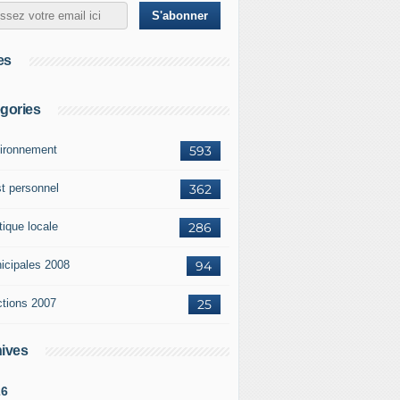
es
gories
ironnement
593
st personnel
362
tique locale
286
icipales 2008
94
ctions 2007
25
ives
26