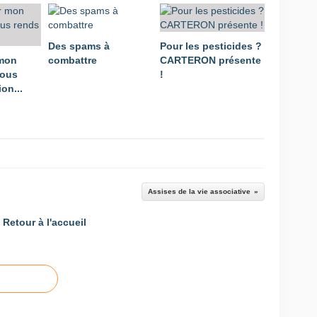
Des spams à
Pour les pesticides ?
 mon
combattre
CARTERON présente
vous
!
on...
Assises de la vie associative
Retour à l'accueil