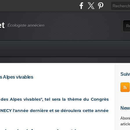
et
Écologiste annécien
Suiv
s Alpes vivables
des Alpes vivables
",
tel sera la thème du Congrès
News
NNECY l'année dernière et se déroulera cette année
Abonn
articl