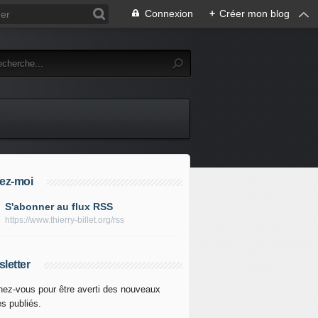
Connexion
+
Créer mon blog
ez-moi
S'abonner au flux RSS
https://www.thierry-billet.org/rss
letter
ez-vous pour être averti des nouveaux
es publiés.