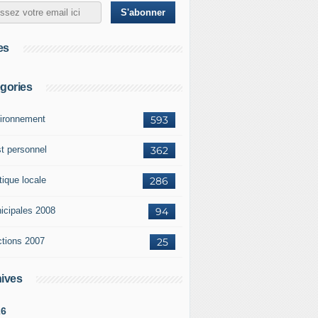
es
gories
ironnement
593
st personnel
362
tique locale
286
icipales 2008
94
ctions 2007
25
ives
26