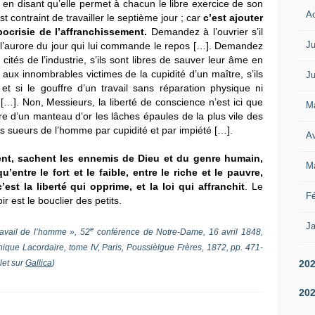
 en disant qu’elle permet à chacun le libre exercice de son
A
’est contraint de travailler le septième jour ; car
c’est ajouter
ypocrisie de l’affranchissement.
Demandez à l’ouvrier s’il
Ju
 à l’aurore du jour qui lui commande le repos […]. Demandez
 cités de l’industrie, s’ils sont libres de sauver leur âme en
ux innombrables victimes de la cupidité d’un maître, s’ils
Ju
 et si le gouffre d’un travail sans réparation physique ni
[…]. Non, Messieurs, la liberté de conscience n’est ici que
M
uvre d’un manteau d’or les lâches épaules de la plus vile des
es sueurs de l’homme par cupidité et par impiété […].
Av
ent, sachent les ennemis de Dieu et du genre humain,
M
entre le fort et le faible, entre le riche et le pauvre,
c’est la liberté qui opprime, et la loi qui affranchit
. Le
Fé
ir est le bouclier des petits.
Ja
e
avail de l’homme », 52
conférence de Notre-Dame, 16 avril 1848,
nique Lacordaire
, tome IV, Paris, Poussièlgue Frères, 1872, pp. 471-
20
let sur
Gallica
)
20