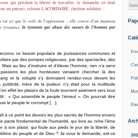
eux qui prêchent la liberté de travailler...le dimanche (et dont
our un patron), relisons LACORDAIRE, chrétien solidaire :
n’est ici que le voile de l’oppression ; elle couvre d’un manteau
Pag
s tyrannies,
la tyrannie qui abuse des sueurs de l’homme par
Caté
Env
 reconnu ce besoin populaire de jouissances communes et
atisfaire par des pompes religieuses, par des spectacles, des
C'e
Mais au lieu d’instruire et d’élever l’homme, rien n’a servi
passions les plus honteuses venaient chercher là des
ang et la volupté s’y donnaient rendez-vous devant les
Poli
a publicité, mère de la pudeur, n’y était pour la multitude
en effet les plaisirs de la foule tournent aisément vers tous
Mun
 dit : « Qui assemble le peuple l’émeut ». On pourrait dire
use le peuple le corrompt […].
Ele
ît à ce point les devoirs les plus sacrés de l’homme envers
Arch
le pacte fondamental de l’humanité, qui livre au riche l’âme
 à son plaisir, qui foule aux pieds le jour de la liberté, de
ur sublime du peuple et de Dieu ? Je vous le demande, est-ce
20