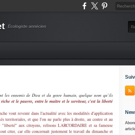
et
Écologiste annécien
Suiv
ent les ennemis de Dieu et du genre humain, quelque nom qu’ils
e riche et le pauvre, entre le maître et le serviteur, c'est la liberté
News
nche vont revenir dans l'actualité avec les modalités d'application
 territoriales, et que l'on ne parle plus à droite, au centre et au
Abonn
r "liberté" aux citoyens, relisons LARCORDAIRE et sa fameuse
articl
tout citer, car elle concernait justement le travail du dimanche et