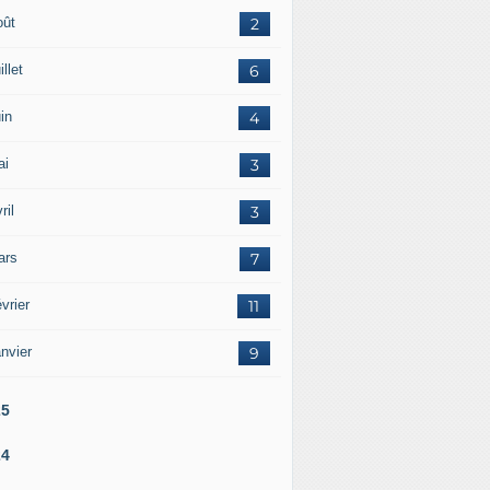
oût
2
illet
6
in
4
ai
3
ril
3
ars
7
vrier
11
nvier
9
25
24