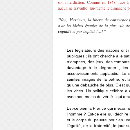
son interdiction. Comme en 1848, face à c
aucun ne travaille lui-même le dimanche p
"Non, Messieurs, la liberté de conscience 
d’or les lâches épaules de la plus vile de
cupidité
et par impiété […]."
Les législateurs des nations ont
publiques ; ils ont cherché à le s
triomphes, des jeux, des combats. 
davantage à le dégrader ; les 
assouvissements applaudis. Le s
saintes images de la patrie, et l
qu’une débauche de plus. C’est qu’
les vices. Un politique célèbre a
avec non moins de vérité : qui am
Est-ce bien la France qui méconna
l’homme ? Est-ce elle qui déchire 
et le corps du pauvre pour en user
l’égalité, de la fraternité, le jo