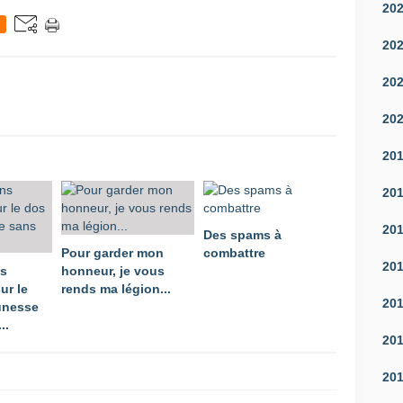
20
20
20
20
20
20
20
Des spams à
Pour garder mon
combattre
20
ns
honneur, je vous
ur le
rends ma légion...
20
unesse
..
20
20