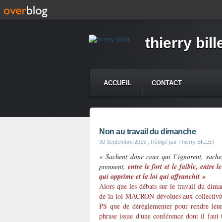
thierry bill
ACCUEIL
CONTACT
Non au travail du dimanche
30 Septembre 2015
, Rédigé par Thierry BILLET
«
Sachent donc ceux qui l’ignorent, sach
prennent,
entre le fort et le faible, entre l
qui opprime et la loi qui affranchit »
Alors que les débats sur le travail du dima
de la loi MACRON dévolues aux collectivités
PS que de déréglementer pour rendre leu
phrase issue d'une conférence dont il faut 