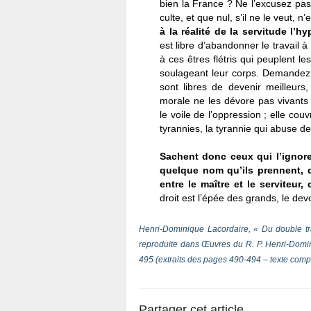
bien la France ? Ne l’excusez pas
culte, et que nul, s’il ne le veut, n
à la réalité de la servitude l’h
est libre d’abandonner le travail
à ces êtres flétris qui peuplent les
soulageant leur corps. Demandez a
sont libres de devenir meilleurs,
morale ne les dévore pas vivants 
le voile de l’oppression ; elle co
tyrannies, la tyrannie qui abuse d
Sachent donc ceux qui l’ignor
quelque nom qu’ils prennent, qu’
entre le maître et le serviteur, 
droit est l’épée des grands, le devo
Henri-Dominique Lacordaire, « Du double tr
reproduite dans
Œuvres du R. P. Henri-Domi
495 (extraits des pages 490-494 – texte comp
Partager cet article