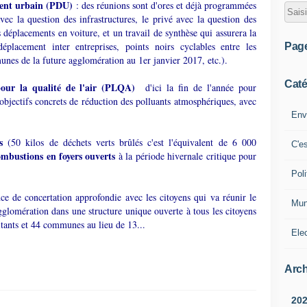
ent urbain (PDU)
: des réunions sont d'ores et déjà programmées
ec la question des infrastructures, le privé avec la question des
déplacements en voiture, et un travail de synthèse qui assurera la
déplacement inter entreprises, points noirs cyclables entre les
Pag
es de la future agglomération au 1er janvier 2017, etc.).
Caté
pour la qualité de l'air (PLQA)
d'ici la fin de l'année pour
s objectifs concrets de réduction des polluants atmosphériques, avec
Env
s
(50 kilos de déchets verts brûlés c'est l'équivalent de 6 000
C'e
mbustions en foyers ouverts
à la période hivernale critique pour
Poli
ce de concertation approfondie avec les citoyens qui va réunir le
Mun
omération dans une structure unique ouverte à tous les citoyens
tants et 44 communes au lieu de 13...
Ele
Arch
20