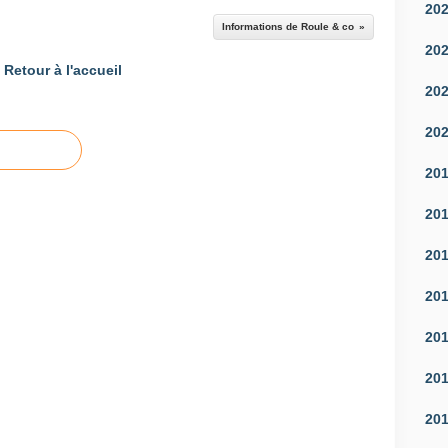
20
Informations de Roule & co
20
Retour à l'accueil
20
20
20
20
20
20
20
20
20