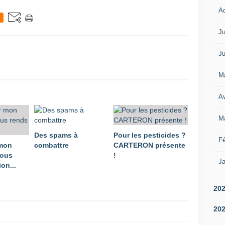
A
Ju
Ju
M
Av
M
Des spams à
Pour les pesticides ?
Fé
 mon
combattre
CARTERON présente
vous
!
Ja
on...
20
20