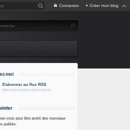
Connexion
+
Créer mon blog
ez-moi
S'abonner au flux RSS
https://www.thierry-billet.org/rss
letter
ez-vous pour être averti des nouveaux
es publiés.