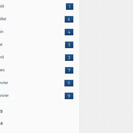
oût
1
illet
6
in
4
ai
3
ril
3
ars
7
vrier
11
nvier
9
25
24