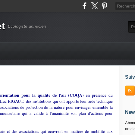
et
Écologiste annécien
Suiv
orientation pour la qualité de l'air (COQA)
en présence du
n-Luc RIGAUT, des institutions qui ont apporté leur aide technique
 associations de protection de la nature pour envisager ensemble la
News
mmunautaire qui a validé à l'unanimité son plan d'actions pour
Abonn
articl
qués et des associations qui oeuvrent en matière de mobilité aux