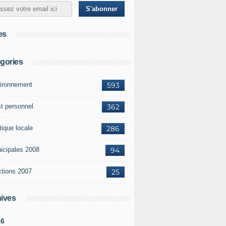
es
gories
ironnement
593
st personnel
362
tique locale
286
icipales 2008
94
ctions 2007
25
ives
26