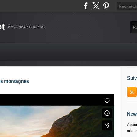
et
Écologiste annécien
Suiv
nos montagnes
News
Abonn
articl