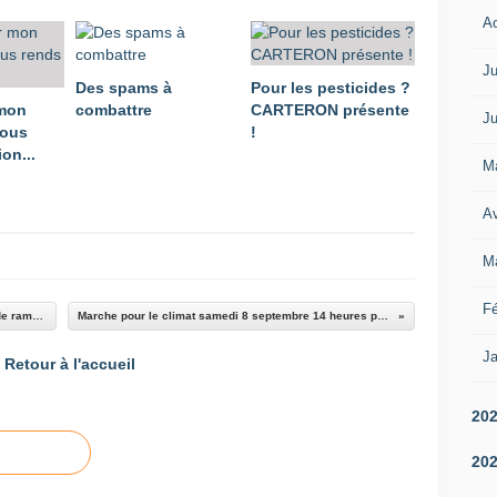
A
Ju
Des spams à
Pour les pesticides ?
 mon
combattre
CARTERON présente
Ju
vous
!
on...
M
Av
M
Fé
Les lieux de RV pour l'opération international de ramassage de déchets
Marche pour le climat samedi 8 septembre 14 heures parc Charles Bosson
Ja
Retour à l'accueil
20
20