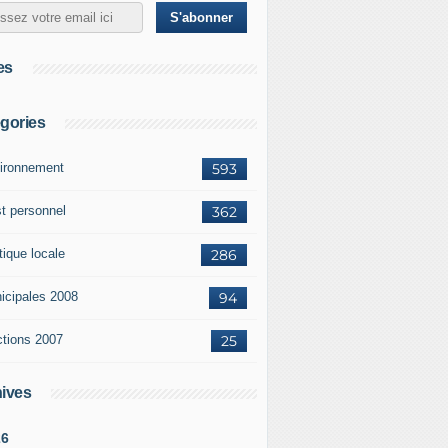
es
gories
ironnement
593
st personnel
362
tique locale
286
icipales 2008
94
ctions 2007
25
ives
26