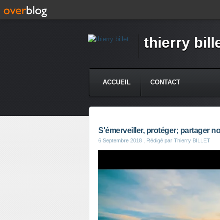
thierry bill
ACCUEIL
CONTACT
S'émerveiller, protéger; partager 
6 Septembre 2018
, Rédigé par Thierry BILLET