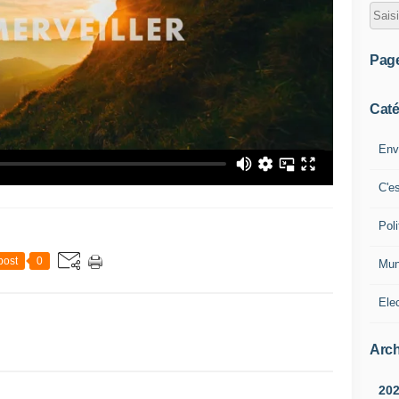
Pag
Caté
Env
C'e
Poli
post
0
Mun
Ele
Arch
20