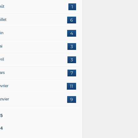
oût
1
illet
6
in
4
ai
3
ril
3
ars
7
vrier
11
nvier
9
25
24