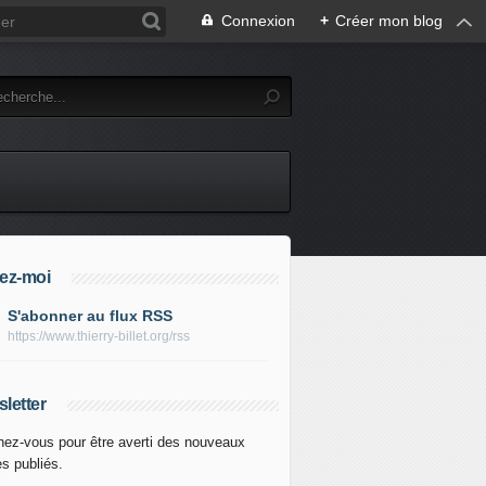
Connexion
+
Créer mon blog
ez-moi
S'abonner au flux RSS
https://www.thierry-billet.org/rss
letter
ez-vous pour être averti des nouveaux
es publiés.