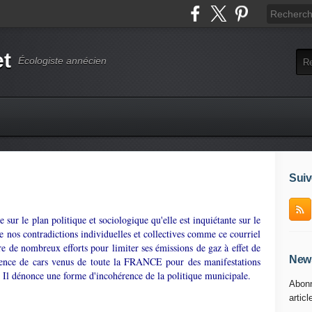
et
Écologiste annécien
Suiv
 sur le plan politique et sociologique qu'elle est inquiétante sur le
ge nos contradictions individuelles et collectives comme ce courriel
re de nombreux efforts pour limiter ses émissions de gaz à effet de
News
ésence de cars venus de toute la FRANCE pour des manifestations
le. Il dénonce une forme d'incohérence de la politique municipale.
Abonn
articl