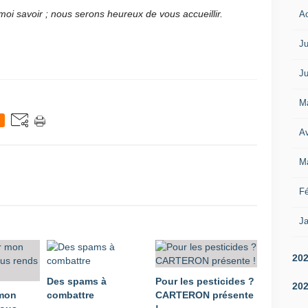
e moi savoir ; nous serons heureux de vous accueillir.
A
Ju
Ju
M
Av
M
Fé
Ja
20
Des spams à
Pour les pesticides ?
20
 mon
combattre
CARTERON présente