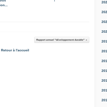
vous
!
20
on...
20
20
20
Rapport annuel "développement durable"
20
Retour à l'accueil
20
20
20
20
20
20