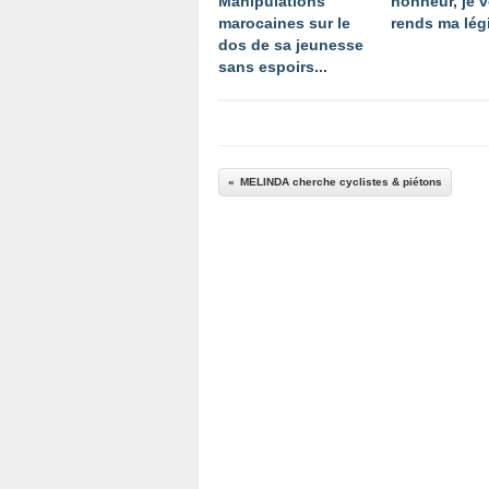
Manipulations
honneur, je 
marocaines sur le
rends ma légi
dos de sa jeunesse
sans espoirs...
MELINDA cherche cyclistes & piétons