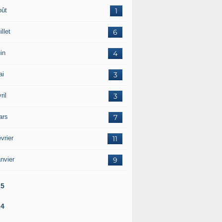
oût
1
illet
6
in
4
ai
3
ril
3
ars
7
vrier
11
nvier
9
25
24