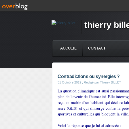
thierry bill
ACCUEIL
CONTACT
Contradictions ou synergies ?
31 Octobre 2019
, Rédigé par Thierry BILLET
La question climatique est aussi passionnante
plan de l'avenir de l'humanité. Elle interro
reçu en mairie d'un habitant qui déclare fai
serre (GES) et qui s'insurge contre la pr
sportives et culturelles qui bloquent la vil
Voici la réponse que je lui ai adressée :