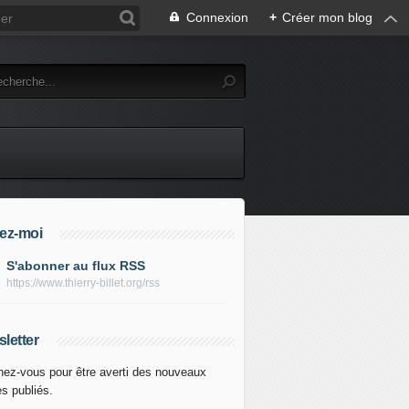
Connexion
+
Créer mon blog
ez-moi
S'abonner au flux RSS
https://www.thierry-billet.org/rss
letter
ez-vous pour être averti des nouveaux
es publiés.