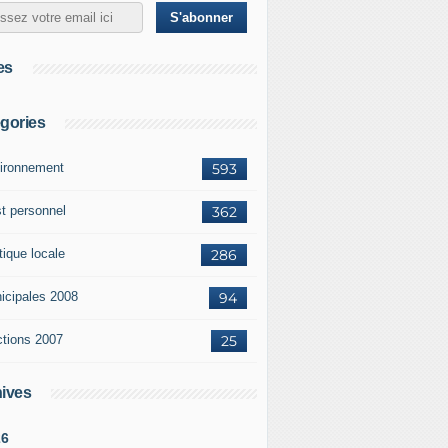
es
gories
ironnement
593
st personnel
362
tique locale
286
icipales 2008
94
ctions 2007
25
ives
26