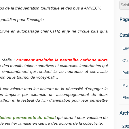
pos de la fréquentation touristique et des bus à ANNECY.
Pag
otidien pour l’écologie.
iture en autopartage cher CITIZ et je ne circule plus qu’à
Caté
Env
é réelle
:
comment atteindre la neutralité carbone alors
C'e
e des manifestations sportives et culturelles importantes qui
s simultanément qui rendent la vie heureuse et conviviale
Poli
ou le tournoi de volley-ball…
Mun
à convaincre tous les acteurs de la nécessité d’engager la
 nous lançons par exemple un accompagnement de deux
Ele
thon et le festival du film d’animation pour leur permettre
Arch
teliers permanents du climat
qui auront pour vocation de
 vérifier la mise en œuvre des actions de la collectivité.
20