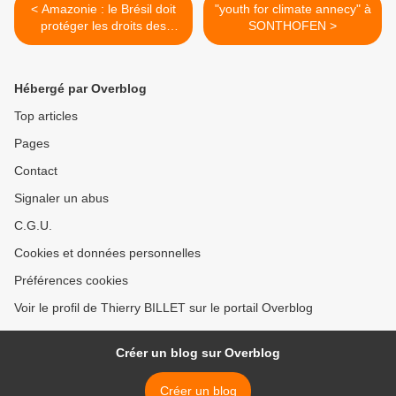
< Amazonie : le Brésil doit
"youth for climate annecy" à
protéger les droits des
SONTHOFEN >
populations autochtones
Hébergé par Overblog
Top articles
Pages
Contact
Signaler un abus
C.G.U.
Cookies et données personnelles
Préférences cookies
Voir le profil de Thierry BILLET sur le portail Overblog
Créer un blog sur Overblog
Créer un blog