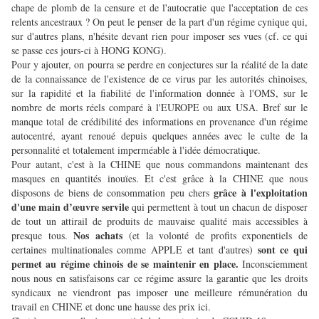
chape de plomb de la censure et de l'autocratie que l'acceptation de ces
relents ancestraux ? On peut le penser de la part d'un régime cynique qui,
sur d'autres plans, n'hésite devant rien pour imposer ses vues (cf. ce qui
se passe ces jours-ci à HONG KONG).
Pour y ajouter, on pourra se perdre en conjectures sur la réalité de la date
de la connaissance de l'existence de ce virus par les autorités chinoises,
sur la rapidité et la fiabilité de l'information donnée à l'OMS, sur le
nombre de morts réels comparé à l'EUROPE ou aux USA. Bref sur le
manque total de crédibilité des informations en provenance d'un régime
autocentré, ayant renoué depuis quelques années avec le culte de la
personnalité et totalement imperméable à l'idée démocratique.
Pour autant, c'est à la CHINE que nous commandons maintenant des
masques en quantités inouïes. Et c'est grâce à la CHINE que nous
grâce à l'exploitation
disposons de biens de consommation peu chers
d'une main d’œuvre servile
qui permettent à tout un chacun de disposer
de tout un attirail de produits de mauvaise qualité mais accessibles à
Nos achats
presque tous.
(et la volonté de profits exponentiels de
sont ce qui
certaines multinationales comme APPLE et tant d'autres)
permet au régime chinois de se maintenir en place.
Inconsciemment
nous nous en satisfaisons car ce régime assure la garantie que les droits
syndicaux ne viendront pas imposer une meilleure rémunération du
travail en CHINE et donc une hausse des prix ici.