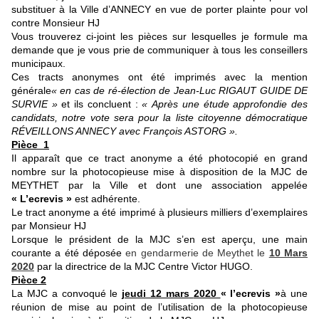
substituer à la Ville d’ANNECY en vue de porter plainte pour vol
contre Monsieur HJ
Vous trouverez ci-joint les pièces sur lesquelles je formule ma
demande que je vous prie de communiquer à tous les conseillers
municipaux.
Ces tracts anonymes
ont été imprimés avec la mention
générale
« en cas de ré-élection de Jean-Luc RIGAUT GUIDE DE
SURVIE »
et ils
conclue
nt :
« Après une étude approfondie des
candidats, notre vote sera pour la liste citoyenne démocratique
RÉVEILLONS ANNECY avec François ASTORG ».
Pièce 1
Il apparaît que ce tract anonyme a été photocopié en grand
nombre sur la photocopieuse mise à disposition de la MJC de
MEYTHET par la Ville et dont une association appelée
« L’ecrevis »
est adhérente.
Le tract anonyme a été imprimé à plusieurs milliers d’exemplaires
par
Monsieur HJ
Lorsque le président de la MJC s’en est aperçu, une main
courante a été déposée
en gendarmerie de Meythet le
10 Mars
2020
par la directrice de la MJC Centre Victor HUGO.
Pièce 2
L
a MJC a convoqué
le
jeudi 12 mars
2020
« l’ecrevis »
à une
réunion de mise au point de l’utilisation de la photocopieuse