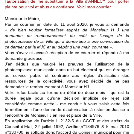
l'autorisation de me substituer à la Ville d'ANNECY pour porter
plainte pour vol et abus de confiance. Voici mon courrier.
Monsieur le Maire,
Par un courrier en date du 11 août 2020, je vous ai demandé
«
de bien vouloir formaliser auprès de Monsieur H J une
demande de remboursement du coût de l’usage de la
photocopieuse de la Ville qui a donné lieu à une convocation de
ce dernier par la MJC et au dépôt d’une main courante ».
Vous n’avez ni accusé réception de ce courrier ni répondu à ma
demande gracieuse.
J’en déduis que malgré les preuves de l’utilisation de la
photocopieuse municipale dans un but électoral qui est étranger
au service public et contraire aux règles d’utilisation des
ressources de la collectivité, vous avez décidé de ne pas
demander le remboursement à Monsieur HJ.
Votre refus tacite au terme du délai de deux mois - qui est la
durée légale pour qu’une décision implicite de rejet soit
considérée comme actée - me conduit à vous saisir cette fois
formellement d’une demande d’autorisation à ester en Justice à
l’encontre de Monsieur J en lieu et place de la Ville.
En application de l’article L 2132-5 du CGCT et des arrêts du
Conseil d’Etat, 22 juillet 1992, Avrillier,n°134976 & 5 mai 2010
n°330700, je sollicite donc l’accord du Conseil municipal pour me