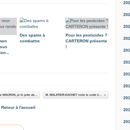
20
20
20
Des spams à
Pour les pesticides ?
20
 mon
combattre
CARTERON présente
vous
!
20
on...
20
20
20
Antoine ARMAND : "Le prochain qui me parle de MACRON, je le jette dans le lac !"
M. MULATIER-GACHET viole le code électoral
20
Retour à l'accueil
20
20