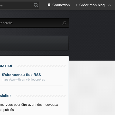
Connexion
+
Créer mon blog
ez-moi
S'abonner au flux RSS
https://www.thierry-billet.org/rss
letter
ez-vous pour être averti des nouveaux
es publiés.