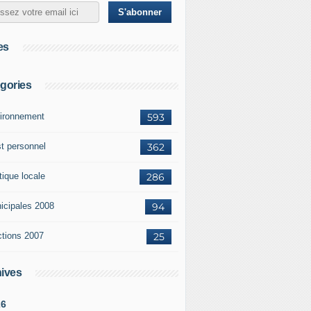
es
gories
ironnement
593
st personnel
362
tique locale
286
icipales 2008
94
ctions 2007
25
ives
26