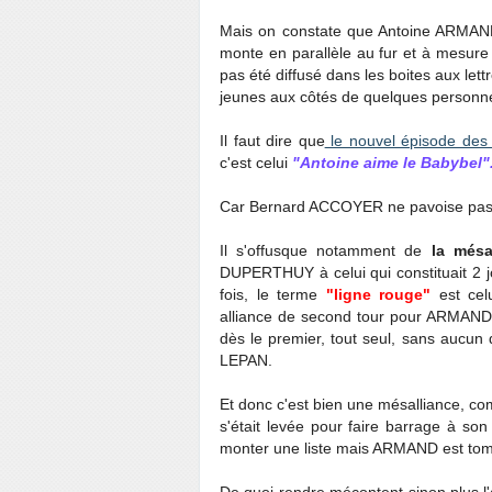
Mais on constate que Antoine ARMAN
monte en parallèle au fur et à mesure
pas été diffusé dans les boites aux lettr
jeunes aux côtés de quelques personn
Il faut dire que
le nouvel épisode des 
c'est celui
"Antoine aime le Babybel"
Car Bernard ACCOYER ne pavoise pas
Il s'offusque notamment de
la més
DUPERTHUY à celui qui constituait 2 j
fois, le terme
"ligne rouge"
est cel
alliance de second tour pour ARMAND. 
dès le premier, tout seul, sans aucun d
LEPAN.
Et donc c'est bien une mésalliance, 
s'était levée pour faire barrage à son 
monter une liste mais ARMAND est to