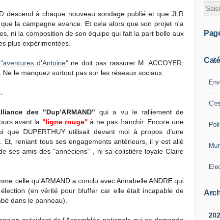
D descend à chaque nouveau sondage publié et que JLR
 que la campagne avance. Et cela alors que son projet n'a
Pag
es, ni la composition de son équipe qui fait la part belle aux
es plus expérimentées.
Caté
"aventures d'Antoine"
ne doit pas rassurer M. ACCOYER;
.
Ne le manquez surtout pas sur les réseaux sociaux.
Env
.
C'e
alliance des "Dup'ARMAND"
qui a vu le ralliement de
ours avant la
"ligne rouge"
à ne pas franchir. Encore une
Poli
ui que DUPERTHUY utilisait devant moi à propos d'une
Et, reniant tous ses engagements antérieurs, il y est allé
Mun
e ses amis des "annéciens" , ni sa colistière loyale Claire
Ele
comme celle qu'ARMAND a conclu avec Annabelle ANDRE qui
élection (en vérité pour bluffer car elle était incapable de
Arch
mbé dans le panneau).
20