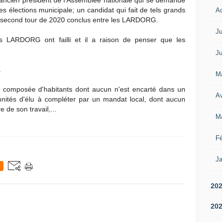
'ancien président de l'Assemblée nationale qui se demande
s élections municipale; un candidat qui fait de tels grands
A
u second tour de 2020 conclus entre les LARDORG.
Ju
LARDORG ont failli et il a raison de penser que les
Ju
.
M
te composée d'habitants dont aucun n'est encarté dans un
Av
emnités d'élu à compléter par un mandat local, dont aucun
 de son travail,...
M
Fé
Ja
20
20