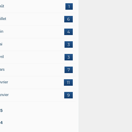
oût
1
illet
6
in
4
ai
3
ril
3
ars
7
vrier
11
nvier
9
25
24