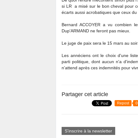
De quoi rendre mécontent sinon plus l
si LR a misé sur le bon cheval pour ce
écarts aussi acrobatiques que ceux d
Bernard ACCOYER a vu combien les 
Dup'ARMAND ne feront pas mieux.
Le juge de paix sera le 15 mars au soir
Les annéciens ont le choix d'une lis
parti politique, dont aucun n'a d'ind
n'attend après ces indemnités pour vivre
Partager cet article
Repost
0
S'inscrire à la newsletter