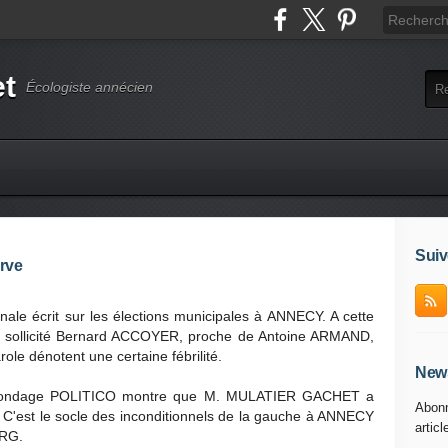
et
Écologiste annécien
Suiv
rve
nale écrit sur les élections municipales à ANNECY. A cette
ont sollicité Bernard ACCOYER, proche de Antoine ARMAND,
role dénotent une certaine fébrilité.
News
r sondage POLITICO montre que M. MULATIER GACHET a
Abonn
%. C'est le socle des inconditionnels de la gauche à ANNECY
articl
ORG.