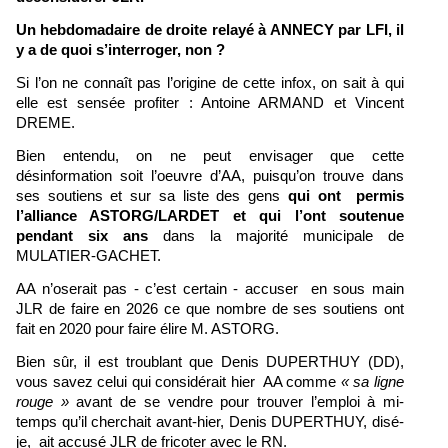
Un hebdomadaire de droite relayé à ANNECY par LFI
, il
y a de quoi s’interroger, non ?
Si l’on ne connaît pas l’origine de cette infox,
on sait à qui
elle est sensée profiter : Antoine ARMAND et Vincent
DREME.
Bien entendu, on ne peut envisager que cette
désinformation soit l’oeuvre d’AA, puisqu’on trouve dans
ses soutiens et sur sa liste des gens
qui ont permis
l’alliance ASTORG/LARDET
et qui l’ont soutenue
pendant six ans
dans la majorité municipale de
MULATIER-GACHET.
AA n’oserait pas - c’est certain - accuser en sous main
JLR de faire en 2026 ce que nombre de ses soutiens ont
fait en
2020 pour faire élire M. ASTORG.
Bien sûr, il est troublant que Denis DUPERTHUY (DD),
vous savez celui qui considérait hier AA comme
« sa ligne
rouge »
avant de se vendre pour trouver l’emploi à mi-
temps qu’il cherchait avant-hier, Denis DUPERTHUY, disé-
je, ait accusé JLR de fricoter avec le RN.