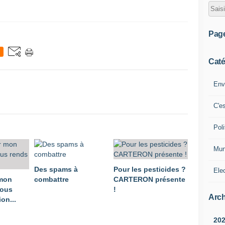
Pag
Caté
Env
C'e
Poli
Mun
Des spams à
Pour les pesticides ?
Ele
 mon
combattre
CARTERON présente
vous
!
Arch
on...
20