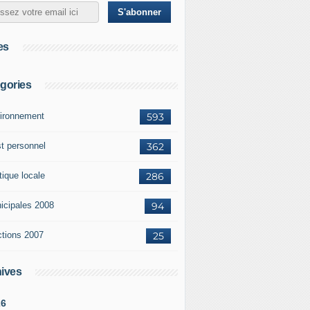
es
gories
ironnement
593
st personnel
362
tique locale
286
icipales 2008
94
ctions 2007
25
ives
26