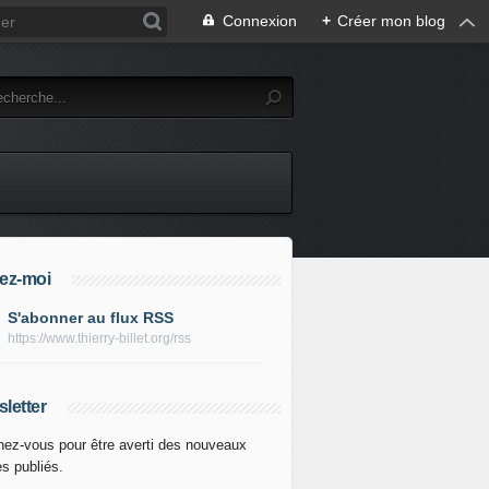
Connexion
+
Créer mon blog
ez-moi
S'abonner au flux RSS
https://www.thierry-billet.org/rss
letter
ez-vous pour être averti des nouveaux
es publiés.