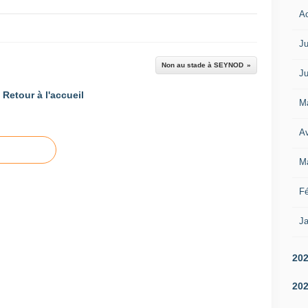
A
Ju
Non au stade à SEYNOD
Ju
Retour à l'accueil
M
Av
M
Fé
Ja
20
20