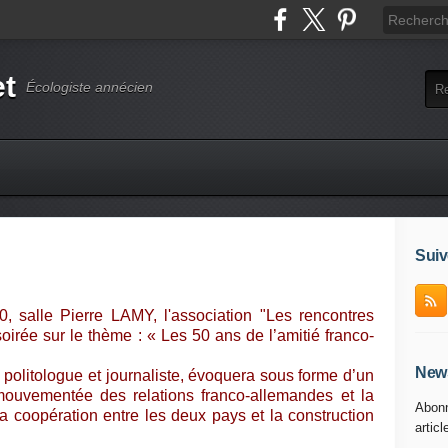
et
Écologiste annécien
Suiv
 salle Pierre LAMY, l'association "Les rencontres
irée sur le thème : « Les 50 ans de l’amitié franco-
News
politologue et journaliste, évoquera sous forme d’un
mouvementée des relations franco-allemandes et la
Abonn
 la coopération entre les deux pays et la construction
articl