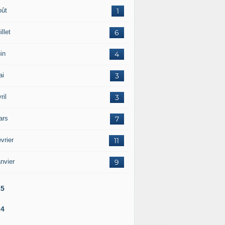
oût
1
illet
6
in
4
ai
3
ril
3
ars
7
vrier
11
nvier
9
25
24