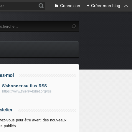
Connexion
+
Créer mon blog
ez-moi
S'abonner au flux RSS
https://www.thierry-billet.org/rss
letter
ez-vous pour être averti des nouveaux
es publiés.