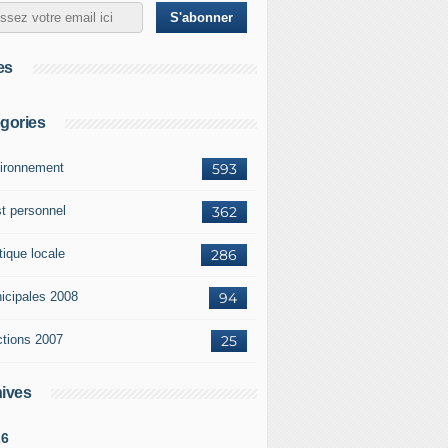
es
gories
ironnement
593
st personnel
362
tique locale
286
icipales 2008
94
ctions 2007
25
ives
26