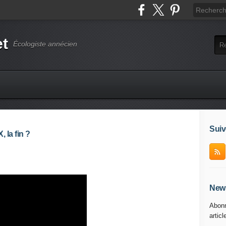
et
Écologiste annécien
Suiv
 la fin ?
News
Abonn
articl