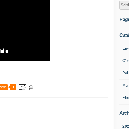
Pag
Caté
Env
C'e
Poli
Mun
post
0
Ele
Arch
20