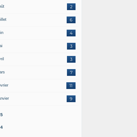
oût
2
illet
6
in
4
ai
3
ril
3
ars
7
vrier
11
nvier
9
25
24