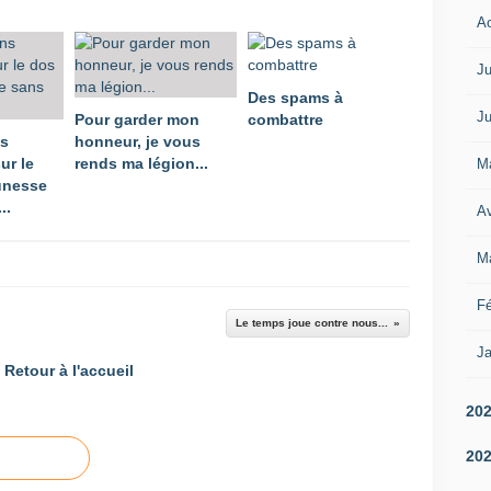
A
Ju
Des spams à
Ju
Pour garder mon
combattre
ns
honneur, je vous
ur le
rends ma légion...
M
unesse
..
Av
M
Fé
Le temps joue contre nous...
Ja
Retour à l'accueil
20
20