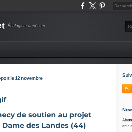
et
Écologiste annécien
Suiv
oport le 12 novembre
News
ecy de soutien au projet
Abonn
e Dame des Landes (44)
articl