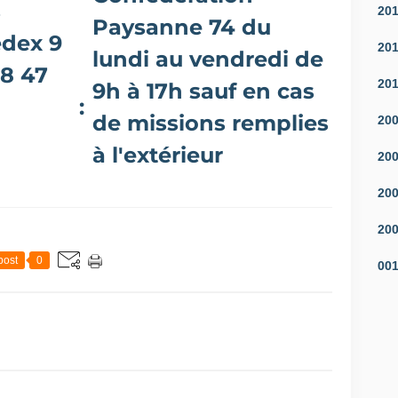
s
20
Paysanne 74 du
dex 9
20
lundi au vendredi de
18 47
20
9h à 17h sauf en cas
 :
de missions remplies
20
point)fr
à l'extérieur
20
20
20
post
0
00