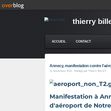
thierry bill
ACCUEIL
CONTACT
Annecy, manifestation contre l'aér
11 Novembre 2011
, Rédigé par Thierry BILLET
Manifestation à Ann
d'aéroport de Notr