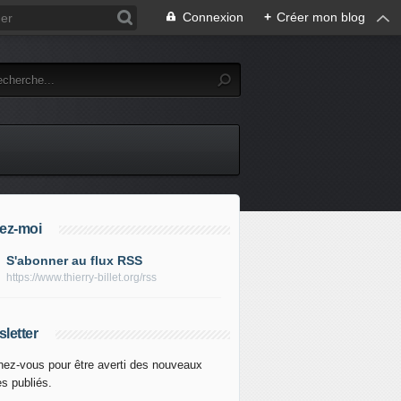
Connexion
+
Créer mon blog
ez-moi
S'abonner au flux RSS
https://www.thierry-billet.org/rss
letter
ez-vous pour être averti des nouveaux
es publiés.