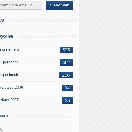
es
gories
ironnement
593
st personnel
362
tique locale
286
icipales 2008
94
ctions 2007
25
ives
26