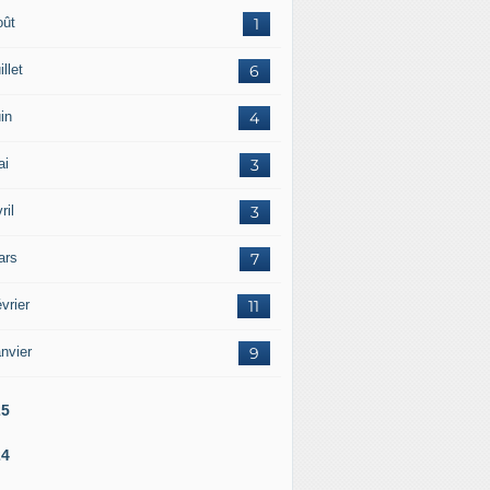
oût
1
illet
6
in
4
ai
3
ril
3
ars
7
vrier
11
nvier
9
25
24