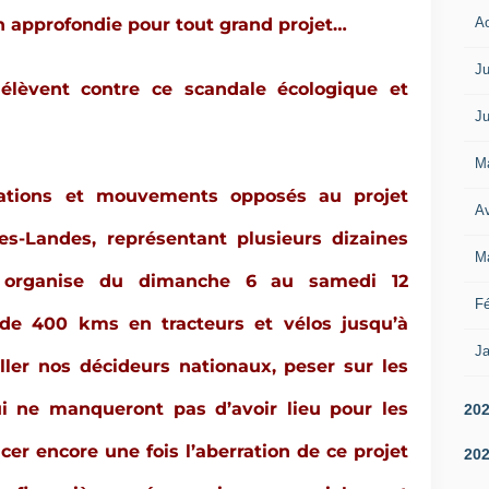
A
on approfondie pour tout grand projet…
Ju
élèvent contre ce scandale écologique et
Ju
M
iations et mouvements opposés au projet
Av
s-Landes, représentant plusieurs dizaines
M
, organise du dimanche 6 au samedi 12
Fé
e 400 kms en tracteurs et vélos jusqu’à
Ja
eller nos décideurs nationaux, peser sur les
ui ne manqueront pas d’avoir lieu pour les
20
cer encore une fois l’aberration de ce projet
20