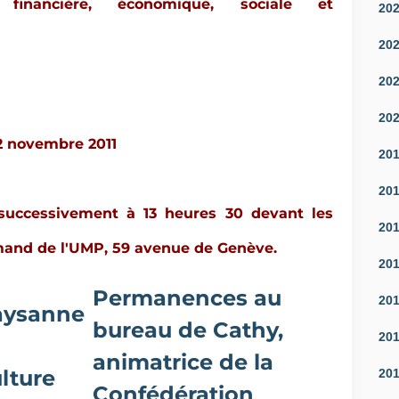
financière, économique, sociale et
20
20
20
20
2 novembre 2011
20
20
successivement à 13 heures 30 devant les
20
rmand de l'UMP, 59 avenue de Genève.
20
Permanences au
20
aysanne
bureau de Cathy,
20
animatrice de la
lture
20
Confédération