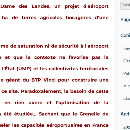
Dame des Landes, un projet d'aéroport
ha de terres agricoles bocagères d'une
Pag
Caté
ème de saturation ni de sécurité à l'aéroport
Env
ue et que le contexte ne favorise pas la
C'e
l’État (UMP) et les collectivités territoriales
Poli
le géant du BTP Vinci pour construire une
Mun
 ce site. Paradoxalement, le besoin de cette
Ele
st en rien avéré et l’optimisation de la
s été étudiée... Sachant que le Grenelle de
Arch
eler les capacités aéroportuaires en France
20