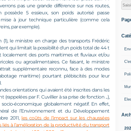
errons pas une grande différence sur nos routes,
 possède 5 essieux, son poids autorisé passe
mise à jour technique particulière (comme cela
Pag
reins, par exemple).
Caté
n (1), le ministre en charge des transports Frédéric
nt qui limitait la possibilité d'un poids total de 44 t
Env
t localement des ports maritimes et fluviaux et/ou
ricoles ou agroalimentaires. Ce faisant, le ministre
C'e
 attrait supplémentaire reconnu, face à des modes
Poli
et cabotage maritime) pourtant plébiscités pour leur
.
Mun
andes orientations qui avaient été inscrites dans les
(rappelées par F. Cuvillier à sa prise de fonction ...),
Ele
n socio-économique globalement négatif. En effet,
énéral de l’Environnement et du Développement
Arch
obre 2011,
les coûts de l’impact sur les chaussées
iés à l’amélioration de la productivité du transport
20