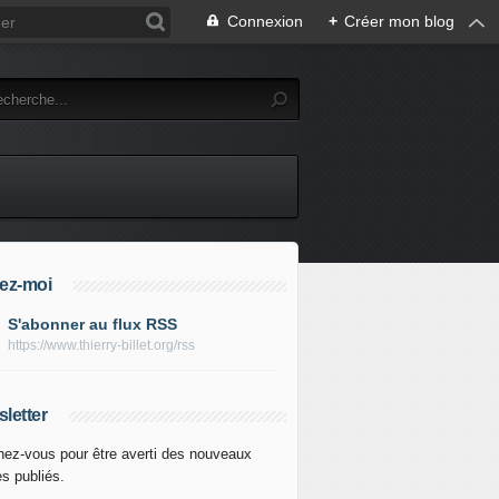
Connexion
+
Créer mon blog
ez-moi
S'abonner au flux RSS
https://www.thierry-billet.org/rss
letter
ez-vous pour être averti des nouveaux
es publiés.