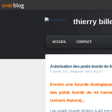
thierry bill
ACCUEIL
CONTACT
Autorisation des poids lourds de 
8 Janvier 2013
, Rédigé par Thierry BILLET
Encore une bourde écologique 
des poids lourds de 44 tonnes
Univers Nature)...
Les poids lourds limités à 40 ton