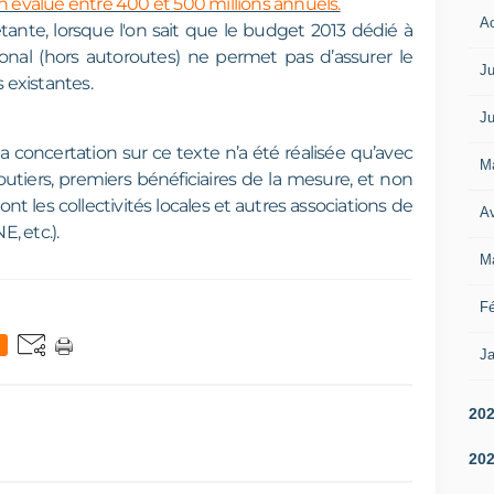
en évalué entre 400 et 500 millions annuels.
A
nte, lorsque l'on sait que le budget 2013 dédié à
ional (hors autoroutes) ne permet pas d’assurer le
Ju
s existantes.
Ju
la concertation sur ce texte n’a été réalisée qu’avec
M
outiers, premiers bénéficiaires de la mesure, et non
nt les collectivités locales et autres associations de
Av
, etc.).
M
Fé
Ja
20
20