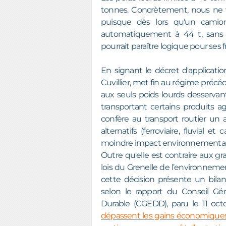
tonnes. Concrètement, nous ne v
puisque dès lors qu'un camion
automatiquement à 44 t, sans 
pourrait paraître logique pour ses f
En signant le décret d'applicatio
Cuvillier, met fin au régime précéde
aux seuls poids lourds desservan
transportant certains produits ag
confère au transport routier un
alternatifs (ferroviaire, fluvial 
moindre impact environnemental
Outre qu'elle est contraire aux gr
lois du Grenelle de l’environnement 
cette décision présente un bila
selon le rapport du Conseil G
Durable (CGEDD), paru le 11 oct
dépassent les gains économiques l