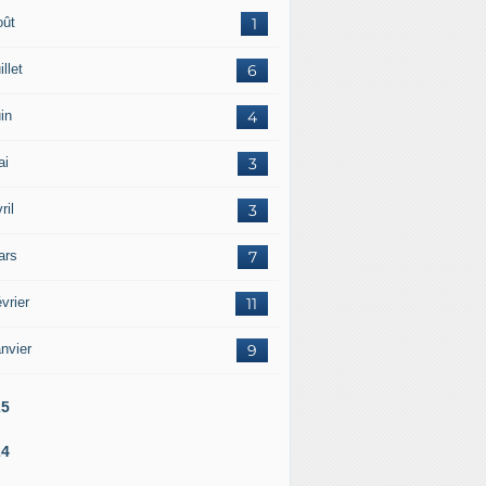
oût
1
illet
6
in
4
ai
3
ril
3
ars
7
vrier
11
nvier
9
25
24