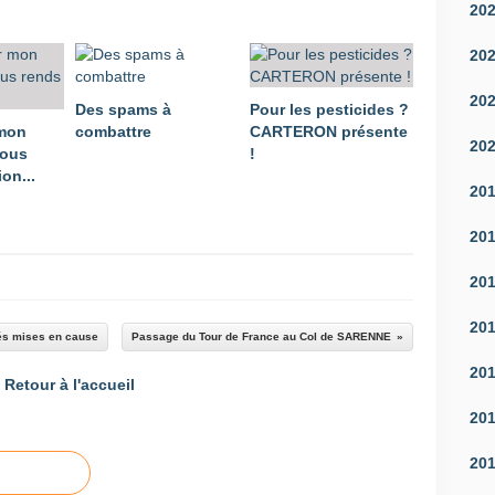
20
20
20
Des spams à
Pour les pesticides ?
 mon
combattre
CARTERON présente
20
vous
!
on...
20
20
20
20
ités mises en cause
Passage du Tour de France au Col de SARENNE
20
Retour à l'accueil
20
20