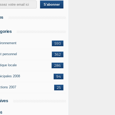
es
gories
ironnement
593
st personnel
362
tique locale
286
icipales 2008
94
ctions 2007
25
ives
26