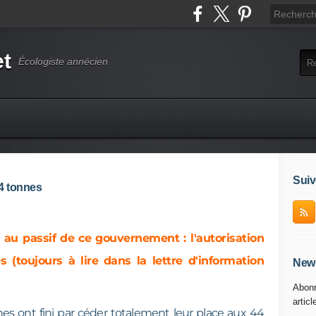
et
Écologiste annécien
Suiv
44 tonnes
au passif de ce gouvernement : l'autorisation
 (toujours à lire dans la lettre d'information
News
Abonn
articl
nes ont fini par céder totalement leur place aux 44