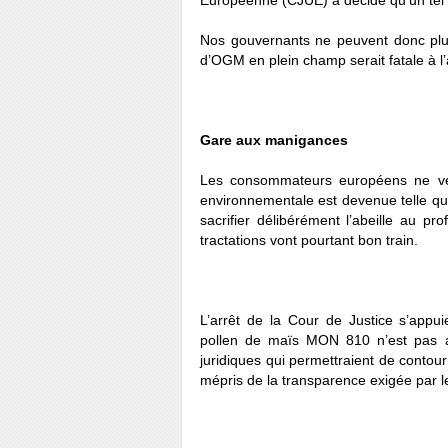
Européenne (CJUE) a décidé qu’un tel 
Nos gouvernants ne peuvent donc plus f
d’OGM en plein champ serait fatale à l’ap
Gare aux manigances
Les consommateurs européens ne ve
environnementale est devenue telle q
sacrifier délibérément l’abeille au pr
tractations vont pourtant bon train.
L’arrêt de la Cour de Justice s’appuie
pollen de maïs MON 810 n’est pas a
juridiques qui permettraient de contour
mépris de la transparence exigée par