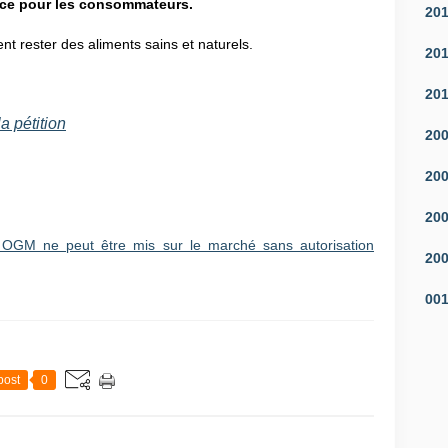
ence pour les consommateurs.
20
ent rester des aliments sains et naturels.
20
20
a pétition
20
20
20
 OGM ne peut être mis sur le marché sans autorisation
20
00
post
0