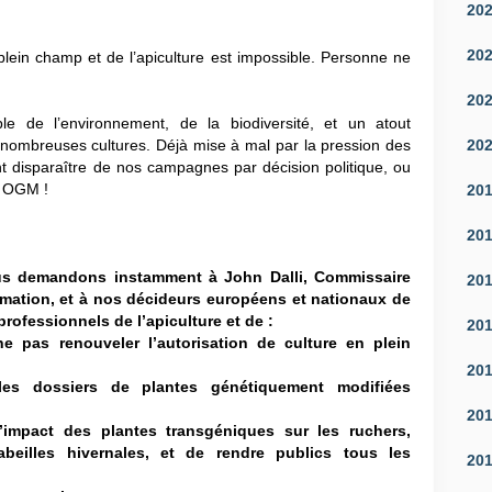
20
20
ein champ et de l’apiculture est impossible. Personne ne
20
ble de l’environnement, de la biodiversité, et un atout
20
e nombreuses cultures. Déjà mise à mal par la pression des
nt disparaître de nos campagnes par décision politique, ou
s OGM !
20
20
ous demandons instamment à John Dalli, Commissaire
20
mation, et à nos décideurs européens et nationaux de
s professionnels de l’apiculture et de :
20
 pas renouveler l’autorisation de culture en plein
20
es dossiers de plantes génétiquement modifiées
20
’impact des plantes transgéniques sur les ruchers,
beilles hivernales, et de rendre publics tous les
20