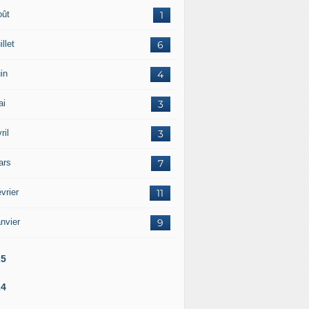
oût
1
illet
6
in
4
ai
3
ril
3
ars
7
vrier
11
nvier
9
25
24