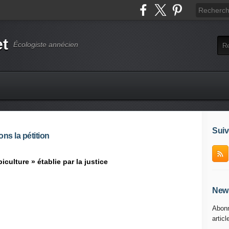
et
Écologiste annécien
Suiv
ns la pétition
culture » établie par la justice
News
Abonn
articl