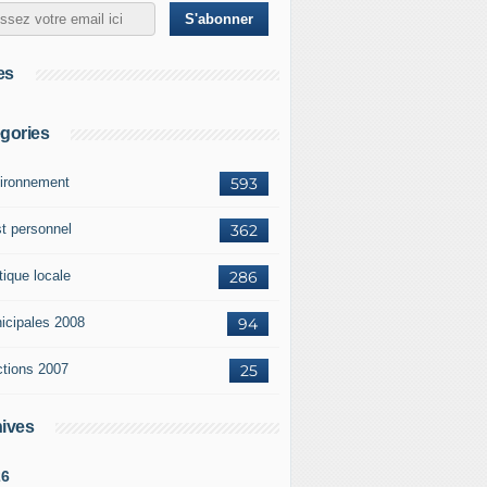
es
gories
ironnement
593
st personnel
362
tique locale
286
icipales 2008
94
ctions 2007
25
ives
26