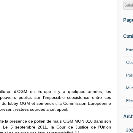
Pag
Caté
Env
C'e
Poli
Mun
cultures d’OGM en Europe il y a quelques années, les
 pouvoirs publics sur l’impossible coexistence entre ces
Ele
uence du lobby OGM et semencier, la Commission Européenne
à présent restées sourdes à cet appel.
Arch
staté la présence de pollen de maïs OGM MON 810 dans son
e. Le 5 septembre 2011, la Cour de Justice de l’Union
20