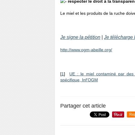
respecter le droit à la transpar
Le miel et les produits de la ruche doiv
Je signe la pétition
|
Je télécharge l
http://www.ogm-abeille.org/
[
1
]
UE : le miel contaminé par des
spécifique, Inf’OGM
Partager cet article
Re