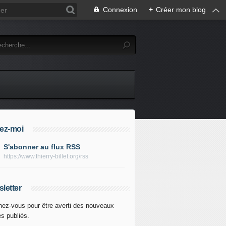
Connexion
+
Créer mon blog
ez-moi
S'abonner au flux RSS
https://www.thierry-billet.org/rss
letter
ez-vous pour être averti des nouveaux
es publiés.