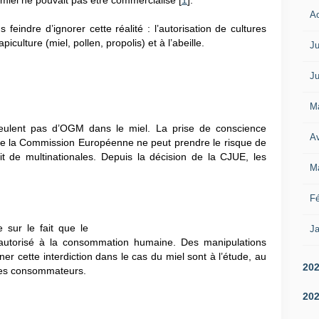
miel ne pouvait pas être commercialisé [
1
].
A
eindre d’ignorer cette réalité : l’autorisation de cultures
iculture (miel, pollen, propolis) et à l’abeille.
Ju
Ju
M
ulent pas d’OGM dans le miel. La prise de conscience
Av
ue la Commission Européenne ne peut prendre le risque de
ofit de multinationales. Depuis la décision de la CJUE, les
M
Fé
 sur le fait que le
Ja
utorisé à la consommation humaine. Des manipulations
ner cette interdiction dans le cas du miel sont à l’étude, au
20
 les consommateurs.
20