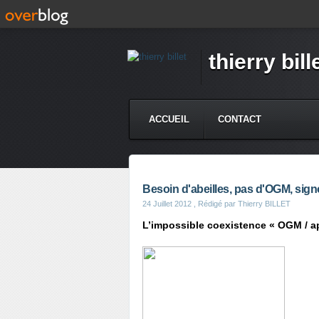
thierry bill
ACCUEIL
CONTACT
Besoin d'abeilles, pas d'OGM, signo
24 Juillet 2012
, Rédigé par Thierry BILLET
L’impossible coexistence « OGM / api