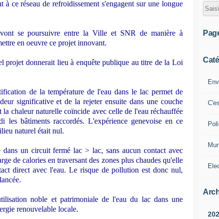
ent à ce réseau de refroidissement s'engagent sur une longue
Pag
 vont se poursuivre entre la Ville et SNR de manière à
mettre en oeuvre ce projet innovant.
Caté
l projet donnerait lieu à enquête publique au titre de la Loi
Env
tification de la température de l'eau dans le lac permet de
deur significative et de la rejeter ensuite dans une couche
C'e
 la chaleur naturelle coïncide avec celle de l'eau réchauffée
di les bâtiments raccordés. L'expérience genevoise en ce
Poli
ieu naturel était nul.
Mun
e dans un circuit fermé lac > lac, sans aucun contact avec
harge de calories en traversant des zones plus chaudes qu'elle
Ele
ntact direct avec l'eau. Le risque de pollution est donc nul,
lancée.
Arch
utilisation noble et patrimoniale de l'eau du lac dans une
rgie renouvelable locale.
20