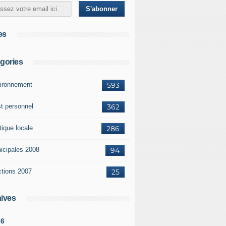
es
gories
ironnement
593
st personnel
362
tique locale
286
icipales 2008
94
ctions 2007
25
ives
26