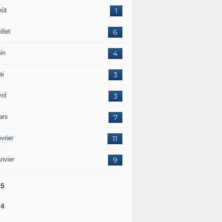
oût
1
illet
6
in
4
ai
3
ril
3
ars
7
vrier
11
nvier
9
25
24