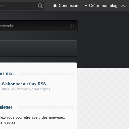
Connexion
+
Créer mon blog
ez-moi
S'abonner au flux RSS
https://www.thierry-billet.org/rss
letter
ez-vous pour être averti des nouveaux
es publiés.