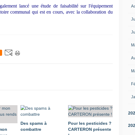
galement lancé une étude de faisabilité sur l'équipement
A
toire communal qui est en cours, avec la collaboration du
Ju
Ju
M
Av
M
Fé
Ja
20
Des spams à
Pour les pesticides ?
20
 mon
combattre
CARTERON présente