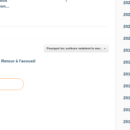
vous
!
20
on...
20
20
20
Pourquoi les surfeurs nettoient la mer...
20
Retour à l'accueil
20
20
20
20
20
20