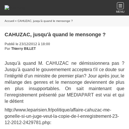
MENU
Accueil
» CAHUZAC, jusqu'à quand le mensonge ?
CAHUZAC, jusqu'à quand le mensonge ?
Publié le 23/12/2012 à 18:00
Par
Thierry BILLET
Jusqu'à quand M. CAHUZAC ne démissionnera pas ?
Jusqu'à quand le gouvernement acceptera t'il ce doute sur
l'intégrité d'un ministre de premier plan? Jour après jour, le
mélange des genres et le mensonge deviennent de plus
en plus insupportables. On sait maintenant que
l'enregistrement présenté par MEDIAPART est vrai et qui
le détient
http://www.leparisien.fr/politique/affaire-cahuzac-me-
gonelle-si-un-juge-veut-la-copie-de-l-enregistrement-23-
12-2012-2429781.php: