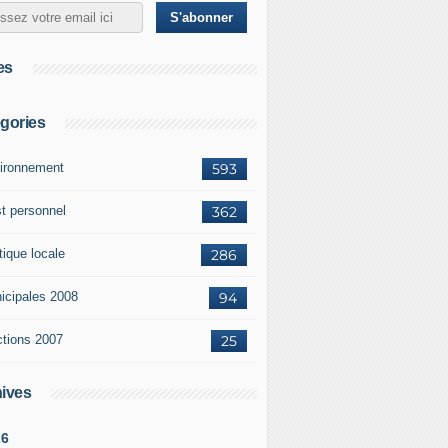
es
gories
ironnement
593
st personnel
362
tique locale
286
icipales 2008
94
ctions 2007
25
ives
26