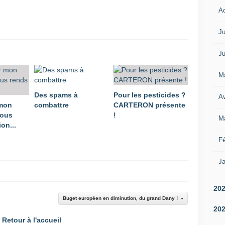
A
Ju
Ju
M
Des spams à
Pour les pesticides ?
Av
 mon
combattre
CARTERON présente
vous
!
M
on...
Fé
Ja
20
Buget européen en diminution, du grand Dany !
20
Retour à l'accueil