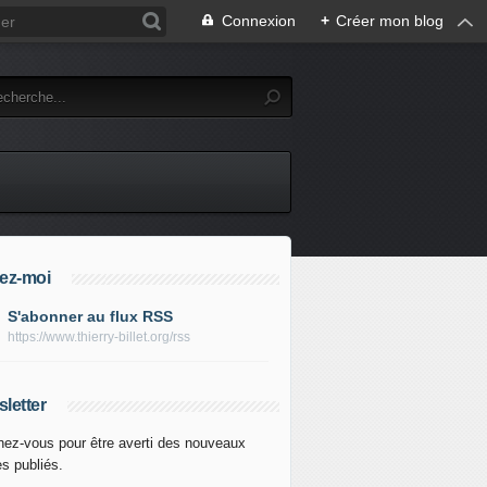
Connexion
+
Créer mon blog
ez-moi
S'abonner au flux RSS
https://www.thierry-billet.org/rss
letter
ez-vous pour être averti des nouveaux
es publiés.