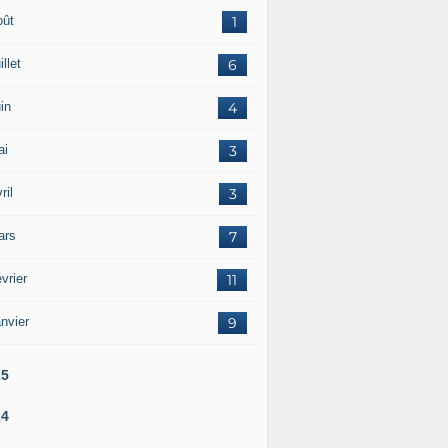
oût
1
illet
6
in
4
ai
3
ril
3
ars
7
vrier
11
nvier
9
25
24