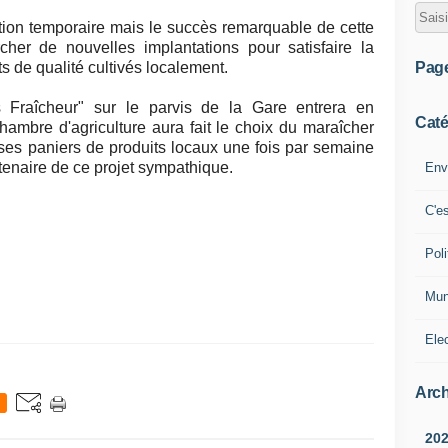
sation temporaire mais le succès remarquable de cette
rcher de nouvelles implantations pour satisfaire la
Pag
 de qualité cultivés localement.
s Fraîcheur" sur le parvis de la Gare entrera en
Caté
hambre d'agriculture aura fait le choix du maraîcher
 ses paniers de produits locaux une fois par semaine
tenaire de ce projet sympathique.
Env
C'e
Poli
Mun
Ele
Arch
20