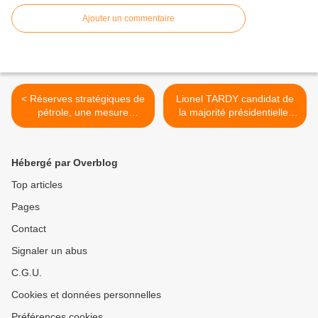
Ajouter un commentaire
< Réserves stratégiques de
Lionel TARDY candidat de
pétrole, une mesure
la majorité présidentielle,
électorale selon BAYROU
mais laquelle ? >
Hébergé par Overblog
Top articles
Pages
Contact
Signaler un abus
C.G.U.
Cookies et données personnelles
Préférences cookies