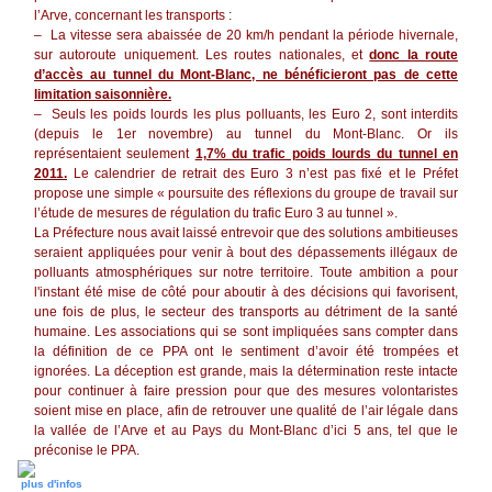
l’Arve, concernant les transports :
– La vitesse sera abaissée de 20 km/h pendant la période hivernale,
sur autoroute uniquement. Les routes nationales, et
donc la route
d’accès au tunnel du Mont-Blanc, ne bénéficieront pas de cette
limitation saisonnière.
– Seuls les poids lourds les plus polluants, les Euro 2, sont interdits
(depuis le 1er novembre) au tunnel du Mont-Blanc. Or ils
représentaient seulement
1,7% du trafic poids lourds du tunnel en
2011.
Le calendrier de retrait des Euro 3 n’est pas fixé et le Préfet
propose une simple « poursuite des réflexions du groupe de travail sur
l’étude de mesures de régulation du trafic Euro 3 au tunnel ».
La Préfecture nous avait laissé entrevoir que des solutions ambitieuses
seraient appliquées pour venir à bout des dépassements illégaux de
polluants atmosphériques sur notre territoire. Toute ambition a pour
l'instant été mise de côté pour aboutir à des décisions qui favorisent,
une fois de plus, le secteur des transports au détriment de la santé
humaine. Les associations qui se sont impliquées sans compter dans
la définition de ce PPA ont le sentiment d’avoir été trompées et
ignorées. La déception est grande, mais la détermination reste intacte
pour continuer à faire pression pour que des mesures volontaristes
soient mise en place, afin de retrouver une qualité de l’air légale dans
la vallée de l’Arve et au Pays du Mont-Blanc d’ici 5 ans, tel que le
préconise le PPA.
plus d'infos