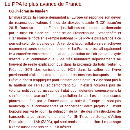
Le PPA le plus avancé de France
Ou un écran de fumée ?
En mars 2012, la France demandait à l’Europe un report de son devoir
de respect des valeurs limites de dioxyde d’azote (NO2) jusqu’en
2015. Dans sa note, la France justifiait essentiellement sa demande
par la mise en place de Plans de de Protection de l’Atmosphère et
citait même le nôtre en exemple national : « Le PPA le plus avancé à ce
jour est celui de la vallée de l’Arve, dont la consultation s’est achevée
récemment après enquête publique ». La France précisait également
le « caractère éminemment local de la pollution de l’air par le dioxyde
d’azote » et confirmait que « de très nombreux dépassements ne
trouvent de réelle explication que dans la proximité du trafic routier ».
Près de 80% des émissions de NO2 dans la vallée de l’Arve
proviennent d'ailleurs des transports. Les mesures transports que le
Préfet a choisi d’appliquer pour l'instant dans notre PPA ne sont pas à
la hauteur de l’enjeu et démontrent qu’il n’existe toujours pas de
volonté politique au niveau de l’Etat pour défendre sérieusement la
santé publique face au fléau de la pollution de l’air. Les autres mesures
phares données par la France dans sa note à l’Europe ne sont pas
beaucoup plus convaincantes et concernent deux projets qui n’ont
toujours pas vu le jour : la définition de la liste des infrastructures de
transports à construire en priorité (le SNIT) et les Zones d’Action
Prioritaire pour l’Air (ZAPA), qui sont remises en question. Le passage
à l’acte laisse une fois de plus à désirer...