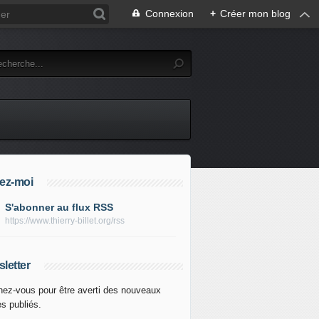
Connexion
+
Créer mon blog
ez-moi
S'abonner au flux RSS
https://www.thierry-billet.org/rss
letter
ez-vous pour être averti des nouveaux
es publiés.