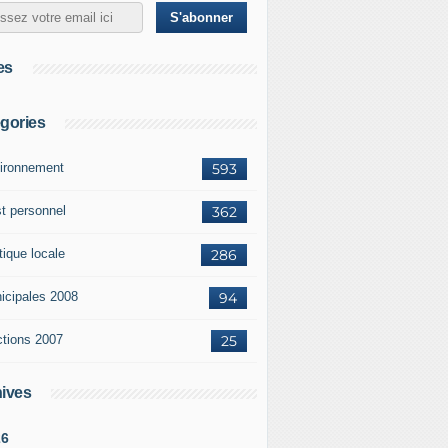
es
gories
ironnement
593
st personnel
362
tique locale
286
icipales 2008
94
ctions 2007
25
ives
26