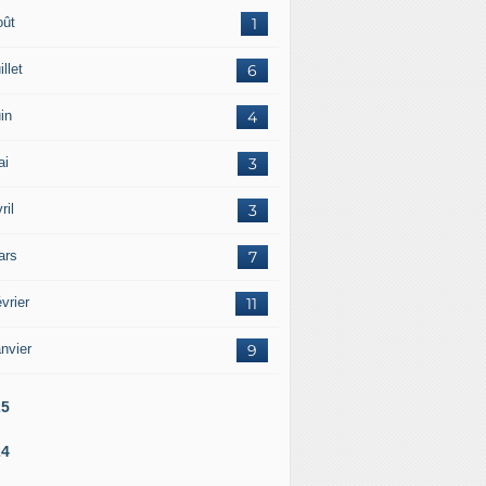
oût
1
illet
6
in
4
ai
3
ril
3
ars
7
vrier
11
nvier
9
25
24