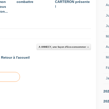
 mon
combattre
CARTERON présente
A
vous
!
on...
Ju
Ju
M
Av
A ANNECY, une façon d'éco-consommer
M
Retour à l'accueil
Fé
Ja
20
20