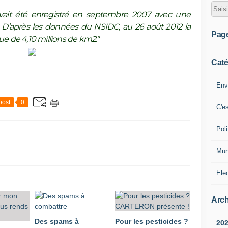
vait été enregistré en septembre 2007 avec une
 D’après les données du NSIDC, au 26 août 2012 la
Pag
ue de 4,10 millions de km2."
Caté
Env
post
0
C'e
Poli
Mun
Ele
Arch
Des spams à
Pour les pesticides ?
20