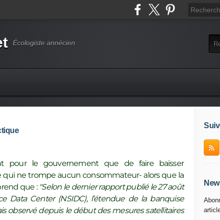
et
Écologiste annécien
Suiv
ctique
ent pour le gouvernement que de faire baisser
l -ce qui ne trompe aucun consommateur- alors que la
News
rend que :
"Selon le dernier rapport publié le 27 août
ce Data Center (NSIDC), l’étendue de la banquise
Abonn
ais observé depuis le début des mesures satellitaires
articl