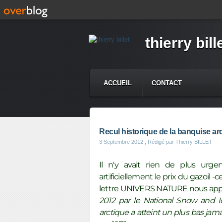
thierry bill
ACCUEIL
CONTACT
Recul historique de la banquise ar
3 Septembre 2012
, Rédigé par Thierry BILLET
Il n'y avait rien de plus urg
artificiellement le prix du gazoi
lettre UNIVERS NATURE nous app
2012 par le National Snow and I
arctique a atteint un plus bas jam