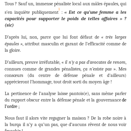
Tous ? Sauf un, immense pénaliste local aux mâles épaules, qui
1
s'en inquiète publiquement
:
« Est ce qu’une femme a les
capacités pour supporter le poids de telles affaires » ?
(sic)
D’après lui, non, parce que lui font défaut de
« très larges
épaules »
, attribut masculin et garant de l’efficacité comme de
la gloire.
D’ailleurs
,
preuve irréfutable, «
il n’y a pas d’avocates de renom
,
connues comme de grandes pénalistes,
ça n’existe pas
». Mes
consœurs (du centre de défense pénale et d'ailleurs)
apprécieront l'hommage, tout droit sorti du moyen âge !
La pertinence de l’analyse laisse pantois(e), sans même parler
du rapport obscur entre la défense pénale et la gouvernance
de
l’ordre ;
Nous faut il alors vite regagner la maison ? De la robe noire à
la burqa il n’y a qu’un pas, que d’aucuns rêvent de nous voir
franchir !