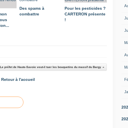
A
Des spams à
Pour les pesticides ?
 mon
combattre
CARTERON présente
Ju
vous
!
on...
Ju
M
Av
M
Le préfet de Haute-Savoie veut-il tuer les bouquetins du massif du Bargy
Retour à l'accueil
Fé
Ja
20
20