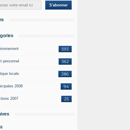
es
gories
ironnement
593
st personnel
362
tique locale
286
icipales 2008
94
ctions 2007
25
ives
26