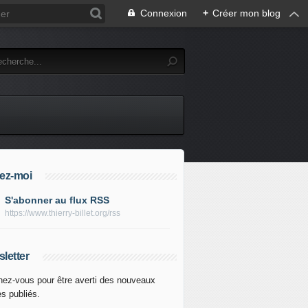
Connexion
+
Créer mon blog
ez-moi
S'abonner au flux RSS
https://www.thierry-billet.org/rss
letter
ez-vous pour être averti des nouveaux
es publiés.