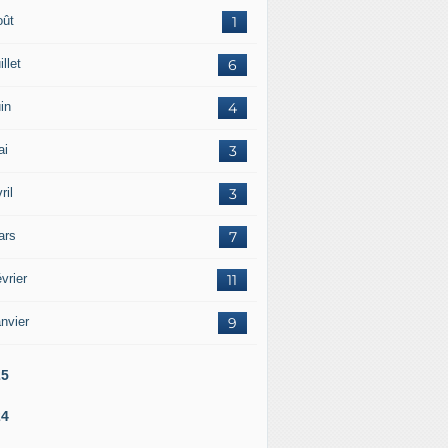
oût
1
illet
6
in
4
ai
3
ril
3
ars
7
vrier
11
nvier
9
25
24