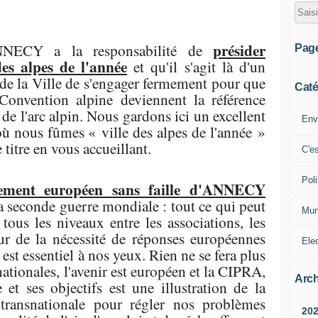
présider
NECY a la responsabilité de
Pag
des alpes de l'année
et qu'il s'agit là d'un
de la Ville de s'engager fermement pour que
Caté
a Convention alpine deviennent la référence
de l'arc alpin. Nous gardons ici un excellent
Env
ù nous fûmes « ville des alpes de l'année »
 titre en vous accueillant.
C'e
Poli
gement européen sans faille d'ANNECY
a seconde guerre mondiale : tout ce qui peut
Mun
 tous les niveaux entre les associations, les
our de la nécessité de réponses européennes
Ele
est essentiel à nos yeux. Rien ne se fera plus
nationales, l'avenir est européen et la CIPRA,
Arch
et ses objectifs est une illustration de la
transnationale pour régler nos problèmes
20