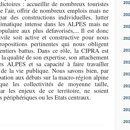
ictoires : accueillir de nombreux touristes
20
de l'air, offrir de nombreux emplois mais ne
20
par des constructions individuelles, lutter
climatique intense dans les ALPES mais ne
20
pulaire aux plus défavorisés,... Il est donc
ivile soit active et constructive pour nous
20
propositions pertinentes qui nous obligent
sentiers battus. Dans ce rôle, la CIPRA est
20
la qualité de son expertise, son attachement
es ALPES et sa capacité à faire travailler
20
 de la vie publique. Nous savons bien, par
20
pation aux débats sur la macro-région alpine
que les collectivités de moyenne taille,
20
ar les enjeux de ce territoire, ne soient
s périphériques ou les Etats centraux.
20
20
20