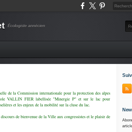
et
Écologiste annécien
Suiv
lle de la Commission internationale pour la protection des alpes
école VALLIN FIER labellisée "Minergie P" et sur le lac pour
elières et les enjeux de la mobilité sur la cluse du lac.
News
iscours de bienvenue de la Ville aux congressistes et le plaisir de
Abonn
articl