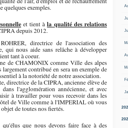
alité de l'air, d'emploi et de réchauffement
ue quelques exemples.
A
Ju
rsonnelle
la qualité des relations
et tient à
CIPRA depuis 2012.
Ju
ROHRER, directrice de l'association des
M
ée, qui nous aide sans relâche à développer
ient tant à coeur.
Av
oisine de CHAMONIX comme Ville des alpes
s largement contribué en sera un exemple de
M
sentiel à la notoriété de notre association.
Fé
, directrice de la CIPRA, ancienne élève de
Y dans l'agglomération annécienne, et avec
Ja
aisir à travailler pour vous recevoir dans les
'Hôtel de Ville comme à l'IMPERIAL où vous
objet de toutes nos fiertés.
20
20
 qu'élus que nous devons faire face à des