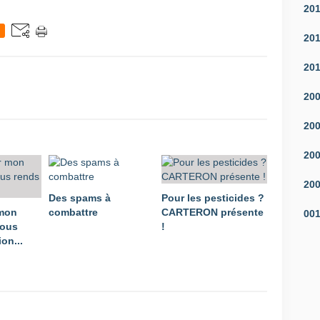
20
20
20
20
20
20
20
Des spams à
Pour les pesticides ?
 mon
combattre
CARTERON présente
00
vous
!
on...