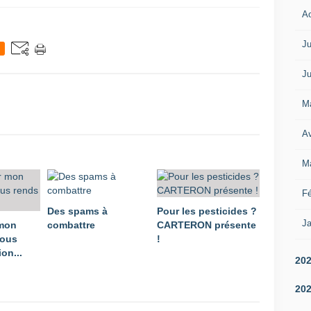
A
Ju
Ju
M
Av
M
Fé
Des spams à
Pour les pesticides ?
Ja
 mon
combattre
CARTERON présente
vous
!
on...
20
20