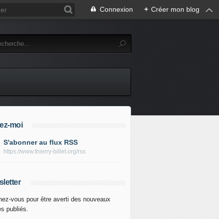
Connexion
+
Créer mon blog
ez-moi
S'abonner au flux RSS
https://www.thierry-billet.org/rss
letter
ez-vous pour être averti des nouveaux
es publiés.