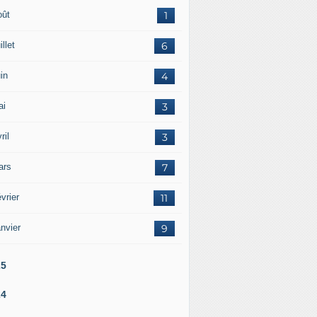
oût
1
illet
6
in
4
ai
3
ril
3
ars
7
vrier
11
nvier
9
25
24