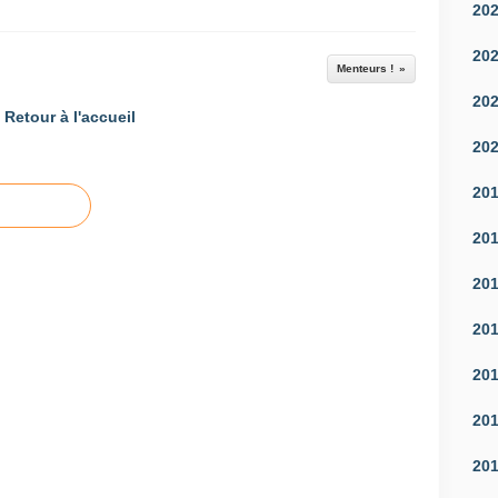
20
20
Menteurs !
20
Retour à l'accueil
20
20
20
20
20
20
20
20