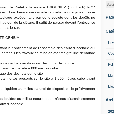
sieur le Préfet à la société TRIGENIUM (Tumbach) le 27
est donc bienvenue car elle rappelle ce que je n'ai cessé
Pag
ockage excédentaire par cette société dont les dépôts ne
hauteur de la clôture. Il suffit de passer devant l'entreprise
amais le cas.
Caté
 TRIGENIUM :
Env
tant le confinement de l'ensemble des eaux d'incendie qui
en entendu les travaux de mise en état malgré une demande
C'e
es de déchets au dessous des murs de clôture
Poli
 transit sur le site à 800 mètres cube
age des déchets sur le site
Mun
ets inertes présents sur le site à 1.800 mètres cube avant
Ele
ts liquides au milieu naturel de dispositifs de prélévement
ts liquides au milieu naturel et au réseau d'assainissement
Arch
aux d'incendie.
20