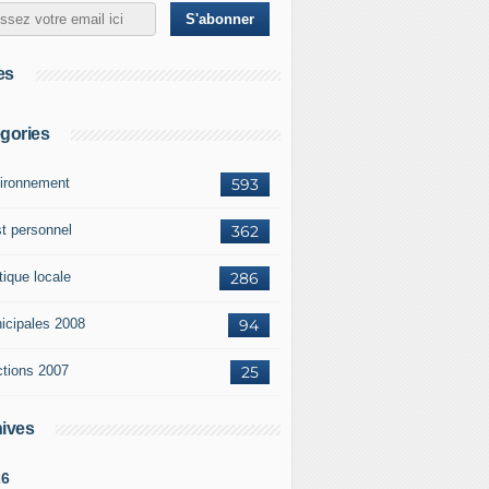
es
gories
ironnement
593
st personnel
362
tique locale
286
icipales 2008
94
ctions 2007
25
ives
26