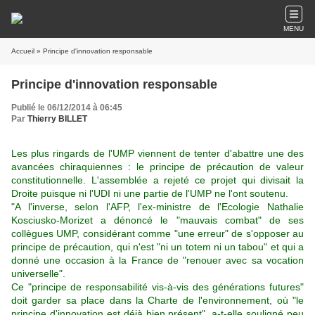
MENU
Accueil
» Principe d'innovation responsable
Principe d'innovation responsable
Publié le 06/12/2014 à 06:45
Par
Thierry BILLET
Les plus ringards de l'UMP viennent de tenter d'abattre une des
avancées chiraquiennes : le principe de précaution de valeur
constitutionnelle. L'assemblée a rejeté ce projet qui divisait la
Droite puisque ni l'UDI ni une partie de l'UMP ne l'ont soutenu.
"A l'inverse, selon l'AFP, l'ex-ministre de l'Ecologie Nathalie
Kosciusko-Morizet a dénoncé le "mauvais combat" de ses
collègues UMP, considérant comme "une erreur" de s'opposer au
principe de précaution, qui n'est "ni un totem ni un tabou" et qui a
donné une occasion à la France de "renouer avec sa vocation
universelle".
Ce "principe de responsabilité vis-à-vis des générations futures"
doit garder sa place dans la Charte de l'environnement, où "le
principe d'innovation est déjà bien présent", a-t-elle souligné peu