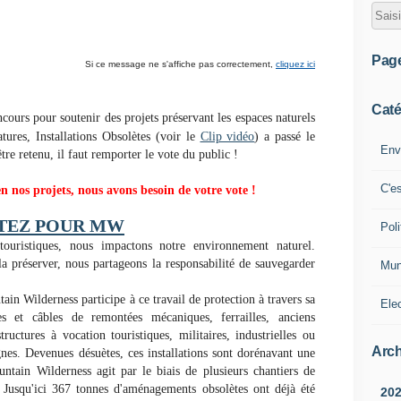
Pag
Si ce message ne s'affiche pas correctement,
cliquez ici
Caté
cours pour soutenir des projets préservant les espaces naturels
tures, Installations Obsolètes
(voir le
Clip vidéo
) a passé le
Env
re retenu, il faut remporter le vote du public !
C'e
n nos projets, nous avons besoin de votre vote !
TEZ POUR MW
Poli
touristiques, nous impactons notre environnement naturel.
a préserver, nous partageons la responsabilité de sauvegarder
Mun
in Wilderness participe à ce travail de protection à travers sa
Ele
s et câbles de remontées mécaniques, ferrailles, anciens
ructures à vocation touristiques, militaires, industrielles ou
Arch
nes. Devenues désuètes, ces installations sont dorénavant une
ntain Wilderness agit par le biais de plusieurs chantiers de
.
Jusqu'ici 367 tonnes d'aménagements obsolètes ont déjà été
20