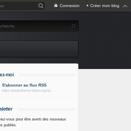
Connexion
+
Créer mon blog
ez-moi
S'abonner au flux RSS
https://www.thierry-billet.org/rss
letter
ez-vous pour être averti des nouveaux
es publiés.