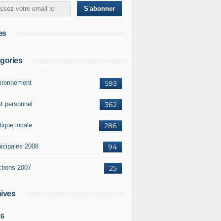
es
gories
ironnement
593
st personnel
362
tique locale
286
icipales 2008
94
ctions 2007
25
ives
26