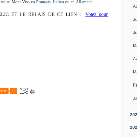
ntier au Mont Viso en
Français
,
Italien
ou en
Allemand
A
IC ET LE RELAIS DE CE LIEN :
Votez pour
Ju
Ju
M
Av
M
Fé
post
0
Ja
20
20