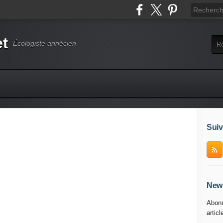
et
Écologiste annécien
Suiv
News
Abonn
articl