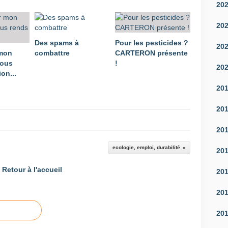
20
20
Des spams à
Pour les pesticides ?
20
 mon
combattre
CARTERON présente
vous
!
20
on...
20
20
20
ecologie, emploi, durabilité
20
Retour à l'accueil
20
20
20