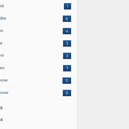
oût
1
illet
6
in
4
ai
3
ril
3
ars
7
vrier
11
nvier
9
25
24