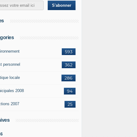
es
gories
ironnement
593
st personnel
362
tique locale
286
icipales 2008
94
ctions 2007
25
ives
26