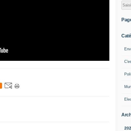
Pag
Caté
Env
C'e
Poli
Mun
Ele
Arch
20