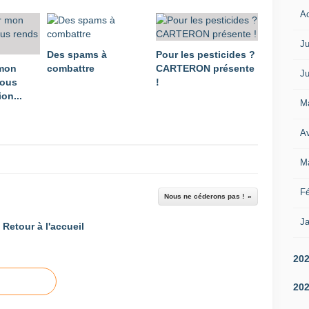
A
Ju
Des spams à
Pour les pesticides ?
 mon
combattre
CARTERON présente
Ju
vous
!
on...
M
Av
M
Fé
Nous ne céderons pas !
Ja
Retour à l'accueil
20
20