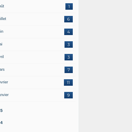
oût
1
illet
6
in
4
ai
3
ril
3
ars
7
vrier
11
nvier
9
25
24