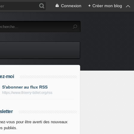
Connexion
+
Créer mon blog
ez-moi
S'abonner au flux RSS
https://www.thierry-billet.org/rss
letter
ez-vous pour être averti des nouveaux
es publiés.