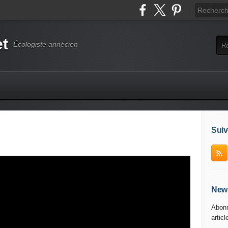
et
Écologiste annécien
Suiv
News
Abonn
articl