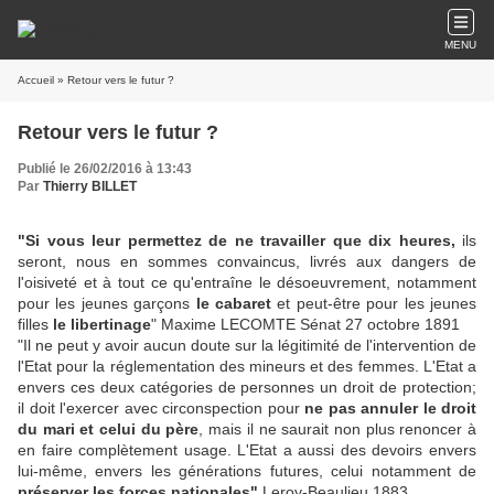
MENU
Accueil
» Retour vers le futur ?
Retour vers le futur ?
Publié le 26/02/2016 à 13:43
Par
Thierry BILLET
"Si vous leur permettez de ne travailler que dix heures,
ils
seront, nous en sommes convaincus, livrés aux dangers de
l'oisiveté et à tout ce qu'entraîne le désoeuvrement, notamment
pour les jeunes garçons
le cabaret
et peut-être pour les jeunes
filles
le libertinage
" Maxime LECOMTE Sénat 27 octobre 1891
"Il ne peut y avoir aucun doute sur la légitimité de l'intervention de
l'Etat pour la réglementation des mineurs et des femmes. L'Etat a
envers ces deux catégories de personnes un droit de protection;
il doit l'exercer avec circonspection pour
ne pas annuler le droit
du mari et celui du père
, mais il ne saurait non plus renoncer à
en faire complètement usage. L'Etat a aussi des devoirs envers
lui-même, envers les générations futures, celui notamment de
préserver les forces nationales"
Leroy-Beaulieu 1883