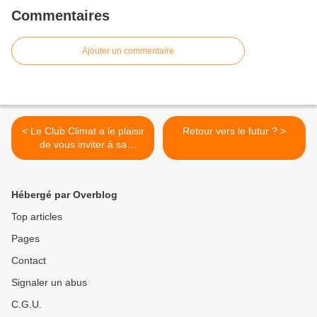
Commentaires
Ajouter un commentaire
< Le Club Climat a le plaisir
Retour vers le futur ? >
de vous inviter à sa
conférence-débat: "De
quelle La recherche
scientifique au service de la
Hébergé par Overblog
préservation de nos lacs ?
Top articles
Pages
Contact
Signaler un abus
C.G.U.